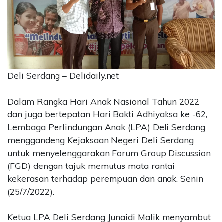
CONTACT
US
Upi
Themes
Tower
Level
Deli Serdang – Delidaily.net
99,
Jl.
Dalam Rangka Hari Anak Nasional Tahun 2022
Merdeka
dan juga bertepatan Hari Bakti Adhiyaksa ke -62,
17,
Lembaga Perlindungan Anak (LPA) Deli Serdang
Jakarta,
12345
menggandeng Kejaksaan Negeri Deli Serdang
Telp:
untuk menyelenggarakan Forum Group Discussion
123456789
(FGD) dengan tajuk memutus mata rantai
PT
kekerasan terhadap perempuan dan anak. Senin
Upi
(25/7/2022).
Themes
Tbk
Ketua LPA Deli Serdang Junaidi Malik menyambut