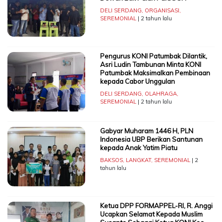
DELI SERDANG
,
ORGANISASI
,
SEREMONIAL
| 2 tahun lalu
Pengurus KONI Patumbak Dilantik,
Asri Ludin Tambunan Minta KONI
Patumbak Maksimalkan Pembinaan
kepada Cabor Unggulan
DELI SERDANG
,
OLAHRAGA
,
SEREMONIAL
| 2 tahun lalu
Gabyar Muharam 1446 H, PLN
Indonesia UBP Berikan Santunan
kepada Anak Yatim Piatu
BAKSOS
,
LANGKAT
,
SEREMONIAL
| 2
tahun lalu
Ketua DPP FORMAPPEL-RI, R. Anggi
Ucapkan Selamat Kepada Muslim