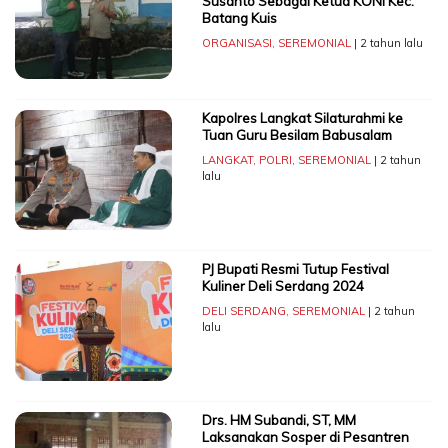
Susanto Sebagai Ketua KONI Kec.
Batang Kuis
ORGANISASI
,
SEREMONIAL
| 2 tahun lalu
Kapolres Langkat Silaturahmi ke
Tuan Guru Besilam Babusalam
LANGKAT
,
POLRI
,
SEREMONIAL
| 2 tahun
lalu
PJ Bupati Resmi Tutup Festival
Kuliner Deli Serdang 2024
DELI SERDANG
,
SEREMONIAL
| 2 tahun
lalu
Drs. HM Subandi, ST, MM
Laksanakan Sosper di Pesantren