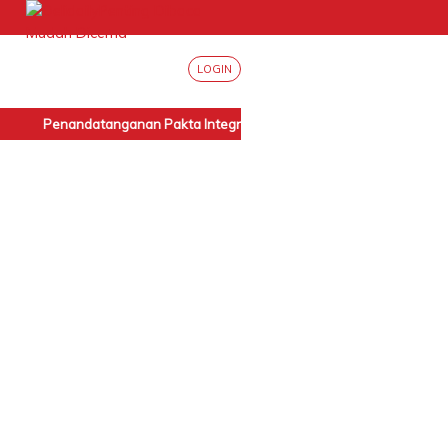
LOGIN
Penandatanganan Pakta Integritas Internal BPN Sumut
|