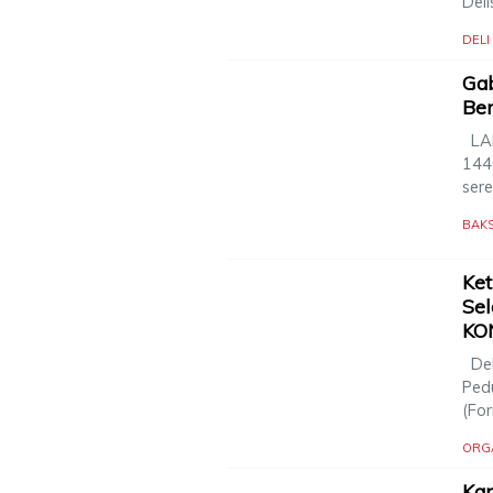
Deli
DEL
Ga
Ber
LAN
144
ser
BAK
Ke
Sel
KON
Del
Ped
(Fo
ORG
Kap