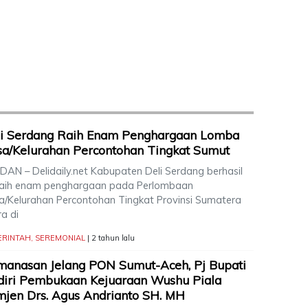
li Serdang Raih Enam Penghargaan Lomba
a/Kelurahan Percontohan Tingkat Sumut
AN – Delidaily.net Kabupaten Deli Serdang berhasil
aih enam penghargaan pada Perlombaan
a/Kelurahan Percontohan Tingkat Provinsi Sumatera
a di
ERINTAH
,
SEREMONIAL
| 2 tahun lalu
anasan Jelang PON Sumut-Aceh, Pj Bupati
iri Pembukaan Kejuaraan Wushu Piala
jen Drs. Agus Andrianto SH. MH