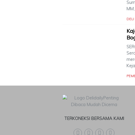
Suma
MM,
DEL
Kaj
Bo
SERG
Ser
mer
Kej
PEM
TERKONEKSI BERSAMA KAMI