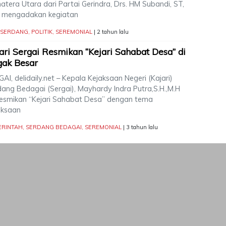
tera Utara dari Partai Gerindra, Drs. HM Subandi, ST,
 mengadakan kegiatan
I SERDANG
,
POLITIK
,
SEREMONIAL
| 2 tahun lalu
ari Sergai Resmikan “Kejari Sahabat Desa” di
gak Besar
AI, delidaily.net – Kepala Kejaksaan Negeri (Kajari)
dang Bedagai (Sergai), Mayhardy Indra Putra,S.H.,M.H
esmikan “Kejari Sahabat Desa” dengan tema
aksaan
ERINTAH
,
SERDANG BEDAGAI
,
SEREMONIAL
| 3 tahun lalu