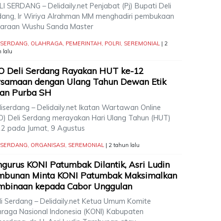
I SERDANG – Delidaily.net Penjabat (Pj) Bupati Deli
dang, Ir Wiriya Alrahman MM menghadiri pembukaan
uaraan Wushu Sanda Master
I SERDANG
,
OLAHRAGA
,
PEMERINTAH
,
POLRI
,
SEREMONIAL
| 2
 lalu
O Deli Serdang Rayakan HUT ke-12
rsamaan dengan Ulang Tahun Dewan Etik
ian Purba SH
iserdang – Delidaily.net Ikatan Wartawan Online
O) Deli Serdang merayakan Hari Ulang Tahun (HUT)
12 pada Jumat, 9 Agustus
I SERDANG
,
ORGANISASI
,
SEREMONIAL
| 2 tahun lalu
gurus KONI Patumbak Dilantik, Asri Ludin
mbunan Minta KONI Patumbak Maksimalkan
mbinaan kepada Cabor Unggulan
i Serdang – Delidaily.net Ketua Umum Komite
hraga Nasional Indonesia (KONI) Kabupaten