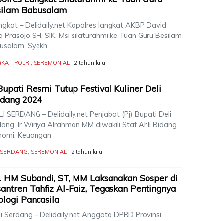
silam Babusalam
gkat – Delidaily.net Kapolres langkat AKBP David
o Prasojo SH, SIK, Msi silaturahmi ke Tuan Guru Besilam
usalam, Syekh
GKAT
,
POLRI
,
SEREMONIAL
| 2 tahun lalu
Bupati Resmi Tutup Festival Kuliner Deli
rdang 2024
I SERDANG – Delidaily.net Penjabat (Pj) Bupati Deli
ang, Ir Wiriya Alrahman MM diwakili Staf Ahli Bidang
nomi, Keuangan
I SERDANG
,
SEREMONIAL
| 2 tahun lalu
. HM Subandi, ST, MM Laksanakan Sosper di
antren Tahfiz Al-Faiz, Tegaskan Pentingnya
ologi Pancasila
i Serdang – Delidaily.net Anggota DPRD Provinsi