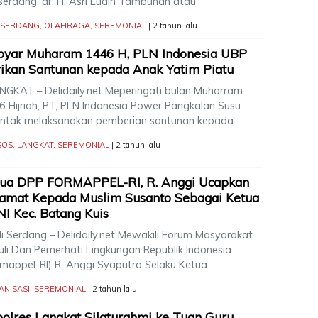
serdang, dr. H. Asri Ludin Tambunan atau
I SERDANG
,
OLAHRAGA
,
SEREMONIAL
| 2 tahun lalu
byar Muharam 1446 H, PLN Indonesia UBP
ikan Santunan kepada Anak Yatim Piatu
GKAT – Delidaily.net Meperingati bulan Muharram
6 Hijriah, PT, PLN Indonesia Power Pangkalan Susu
entak melaksanakan pemberian santunan kepada
SOS
,
LANGKAT
,
SEREMONIAL
| 2 tahun lalu
tua DPP FORMAPPEL-RI, R. Anggi Ucapkan
amat Kepada Muslim Susanto Sebagai Ketua
I Kec. Batang Kuis
i Serdang – Delidaily.net Mewakili Forum Masyarakat
uli Dan Pemerhati Lingkungan Republik Indonesia
rmappel-RI) R. Anggi Syaputra Selaku Ketua
ANISASI
,
SEREMONIAL
| 2 tahun lalu
olres Langkat Silaturahmi ke Tuan Guru