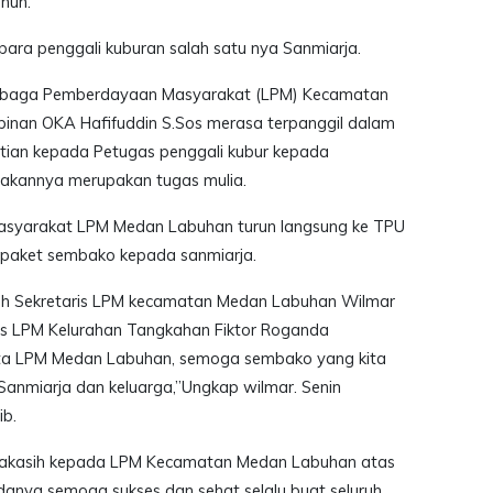
hun.
 para penggali kuburan salah satu nya Sanmiarja.
baga Pemberdayaan Masyarakat (LPM) Kecamatan
nan OKA Hafifuddin S.Sos merasa terpanggil dalam
hatian kepada Petugas penggali kubur kepada
rjakannya merupakan tugas mulia.
syarakat LPM Medan Labuhan turun langsung ke TPU
paket sembako kepada sanmiarja.
oleh Sekretaris LPM kecamatan Medan Labuhan Wilmar
us LPM Kelurahan Tangkahan Fiktor Roganda
a LPM Medan Labuhan, semoga sembako yang kita
Sanmiarja dan keluarga,”Ungkap wilmar. Senin
ib.
makasih kepada LPM Kecamatan Medan Labuhan atas
danya semoga sukses dan sehat selalu buat seluruh