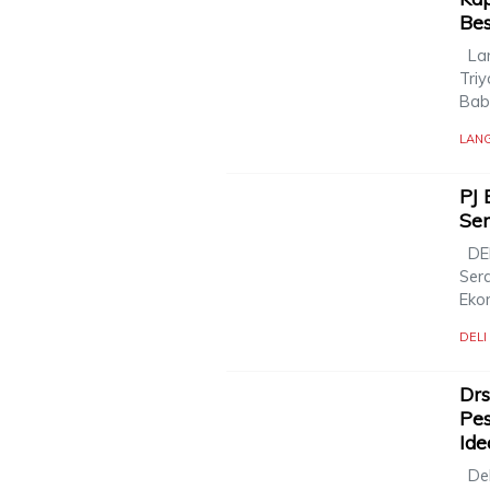
Be
Lan
Triy
Bab
LAN
PJ 
Se
DEL
Serd
Eko
DEL
Drs
Pes
Ide
Del