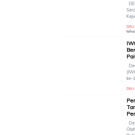
DEL
Ser
Kej
DEL
tahun
IW
Be
Pa
Del
(IW
ke-
DEL
Pen
Ta
Pe
Del
Ola