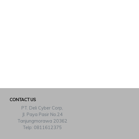
CONTACT US
PT. Deli Cyber Corp,
Jl. Paya Pasir No.24
Tanjungmorawa 20362
Telp: 0811612375