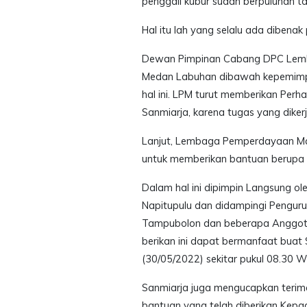
penggali kubur sudah berpuluhan ta
Hal itu lah yang selalu ada dibenak
Dewan Pimpinan Cabang DPC Lem
Medan Labuhan dibawah kepemimpi
hal ini. LPM turut memberikan Per
Sanmiarja, karena tugas yang dike
Lanjut, Lembaga Pemperdayaan Ma
untuk memberikan bantuan berupa 
Dalam hal ini dipimpin Langsung 
Napitupulu dan didampingi Pengur
Tampubolon dan beberapa Anggot
berikan ini dapat bermanfaat buat 
(30/05/2022) sekitar pukul 08.30 W
Sanmiarja juga mengucapkan teri
bantuan yang telah diberikan Kepa