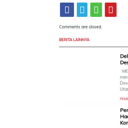
Comments are closed.
BERITA LAINNYA
De
Des
MED
mer
Des
Utar
PEM
Pem
Had
Kom