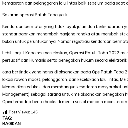
kemacetan dan pelanggaran lalu lintas baik sebelum pada saat 
Level
99,
Sasaran operasi Patuh Toba yaitu :
Jl.
Merdeka
Kendaraan bermotor yang tidak layak jalan dan berkendaraan ya
17,
Jakarta,
standar pabrikan menambah panjang rangka atau merubah stek, 
12345
bukan untuk peruntukannya, Nomor registrasi kendaraan bermotor
Telp:
123456789
Lebih lanjut Kapolres menjelaskan, Operasi Patuh Toba 2022 m
PT
Upi
persuasif dan Humanis serta penegakan hukum secara elektroni
Themes
Tbk
cara bertindak yang harus dilaksanakan pada Ops Patuh Toba 20
lokasi rawan macet, pelanggaran, dan kecelakaan lalu lintas, 
Memberikan edukasi dan membangun kesadaran masyarakat untuk 
Management) sebagai sarana untuk melaksanakan penegakan huk
Opini terhadap berita hoaks di media sosial maupun mainsteram 
Post Views:
145
TAG:
BAGIKAN