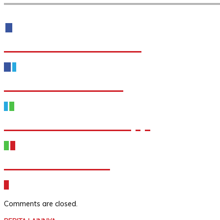
Share to Facebook
Share to Twitter
Share to WhatsApp
Share to Email
Comments are closed.