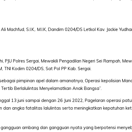
i Machfud, S.I.K,. M.I.K, Dandim 0204/DS Letkol Kav. Jackie Yudha
JU Polres Sergai, Mewakili Pengadilan Negeri Sei Rampah, Mewak
, TNI Kodim 0204/DS, Sat Pol PP Kab. Sergai.
sebagai pimpinan apel dalam amanatnya, Operasi kepolisian Mand
Tertib Berlalulintas Menyelamatkan Anak Bangsa”.
nggal 13 juni sampai dengan 26 Juni 2022, Pagelaran operasi pat
dan angka fatalitas lalulintas serta meningkatkan kepatuhan ket
si gangguan ambang dan gangguan nyata yang berpotensi menye