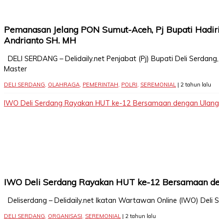
Pemanasan Jelang PON Sumut-Aceh, Pj Bupati Hadir
Andrianto SH. MH
DELI SERDANG – Delidaily.net Penjabat (Pj) Bupati Deli Serda
Master
DELI SERDANG
,
OLAHRAGA
,
PEMERINTAH
,
POLRI
,
SEREMONIAL
| 2 tahun lalu
IWO Deli Serdang Rayakan HUT ke-12 Bersamaan dengan Ulang
IWO Deli Serdang Rayakan HUT ke-12 Bersamaan de
Deliserdang – Delidaily.net Ikatan Wartawan Online (IWO) Deli
DELI SERDANG
,
ORGANISASI
,
SEREMONIAL
| 2 tahun lalu