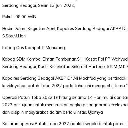
Instagram
Serdang Bedagai, Senin 13 Juni 2022,
Delidaily
Pukul : 08.00 WIB.
YouTube
Hadir Dalam Kegiatan Apel, Kapolres Serdang Bedagai AKBP Dr. Al
S.Sos,M.Han,
Kabag Ops Kompol T. Manurung,
Kabag SDM Kompol Elman Tambunan,S.H, Kasat Pol PP Wahyudhi, P
Copyright
Serdang Bedagai, Kadis Kesehatan Selamet Hartono, S.K.M.,M.K.M
©
2026
Kapolres Serdang Bedagai AKBP Dr Ali Machfud yang bertindak 
Delidaily
Allright
kewilayahan patuh Toba 2022 pada tahun ini mengambil tema ” 
Reserved
Operasi Patuh Toba 2022 terhitung selama 14 Hari mulai dari ta
2022 bertujuan untuk menurunkan angka pelanggaran kecelakaan 
CONTACT
US
dan disiplin masyarakat dalam berlalulintas. Ujarnya
Upi
Themes
Sasaran operasi Patuh Toba 2022 adalah segala bentuk poten
Tower