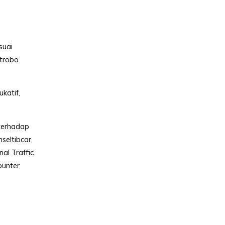
suai
strobo
katif,
 terhadap
seltibcar,
al Traffic
ounter