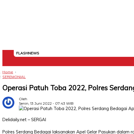
Asahan
Batu
Binjai
Dairi
Deli
Gunungsitoli
Humbang
Karo
Labuhanbatu
Labuhanbatu
Labuhanbatu
Langkat
Mandailing
Medan
Nias
Nias
Nias
Nias
Padang
Padang
Padangsidimpuan
Pakpak
Pematangsiantar
Samosir
Serdang
Sibolga
Simalungun
Tanjungbalai
Tapanuli
Tapanuli
Tapanuli
Tebing
Toba
Bara
Serdang
Hasundutan
Selatan
Utara
Natal
Barat
Selatan
Utara
Lawas
Lawas
Bharat
Bedagai
Selatan
Tengah
Utara
Tinggi
Utara
FLASHNEWS
TERKONEKSI
BERSAMA
KAMI
Home
SEREMONIAL
Delidaily
Operasi Patuh Toba 2022, Polres Serda
Facebook
Oleh
Senin, 13 Juni 2022 - 07:43 WIB
Delidaily
Twitter
Delidaily.net – SERGAI
Delidaily
Polres Serdang Bedagai laksanakan Apel Gelar Pasukan dalam 