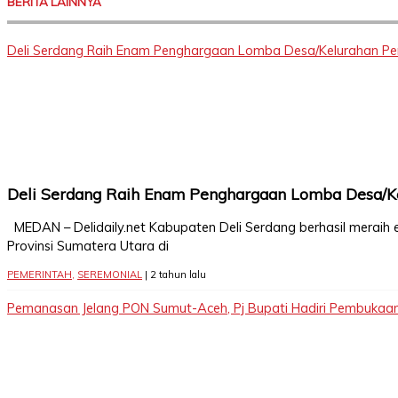
BERITA LAINNYA
Deli Serdang Raih Enam Penghargaan Lomba Desa/Kelurahan Pe
Deli Serdang Raih Enam Penghargaan Lomba Desa/K
MEDAN – Delidaily.net Kabupaten Deli Serdang berhasil merai
Provinsi Sumatera Utara di
PEMERINTAH
,
SEREMONIAL
| 2 tahun lalu
Pemanasan Jelang PON Sumut-Aceh, Pj Bupati Hadiri Pembukaan