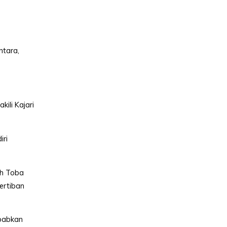
ntara,
ili Kajari
iri
uh Toba
ertiban
babkan