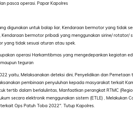
dan pasca operasi. Papar Kapolres
ng digunakan untuk balap liar, Kendaraan bermotor yang tidak se
Kendaraan bermotor pribadi yang menggunakan sirine/ rotator/ 
 yang tidak sesuai aturan atau spek.
erupakan operasi Harkamtibmas yang mengedepankan kegiatan edu
k maupun teguran
22 yaitu, Melaksanakan deteksi dini, Penyelidikan dan Pemetaan
Melaksanakan pembinaan penyuluhan kepada masyarakat terkait Kam
tertib dalam berlalulintas, Manfaatkan perangkat RTMC (Region
um secara elektronik menggunakan sistem (ETLE) , Melakukan C
terkait Ops Patuh Toba 2022″. Tutup Kapolres.