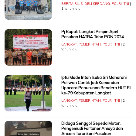
BERITA RILIS
,
DELI SERDANG
,
POLRI
,
TNI
|
1 tahun lalu
Pj Bupati Langkat Pimpin Apel
Pasukan HATRA Toba PON 2024
LANGKAT
,
PEMERINTAH
,
POLRI
,
TNI
| 2
tahun lalu
Iptu Made Intan Isaka Sri Maharani
Pol wan Cantik Jadi Komandan
Upacara Penurunan Bendera HUT RI
ke-79 Kabupaten Langkat
LANGKAT
,
PEMERINTAH
,
POLRI
,
TNI
| 2
tahun lalu
Diduga Senggol Sepeda Motor,
Pengemudi Fortuner Aniaya dan
Ancam Turunkan Pasukan