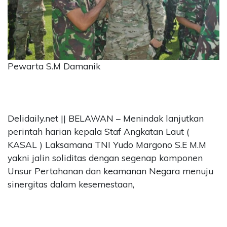
CONTACT
US
Upi
Themes
Tower
Pewarta S.M Damanik
Level
99,
Jl.
Merdeka
Delidaily.net || BELAWAN – Menindak lanjutkan
17,
Jakarta,
perintah harian kepala Staf Angkatan Laut (
12345
KASAL ) Laksamana TNI Yudo Margono S.E M.M
Telp:
yakni jalin soliditas dengan segenap komponen
123456789
Unsur Pertahanan dan keamanan Negara menuju
PT
sinergitas dalam kesemestaan,
Upi
Themes
Tbk