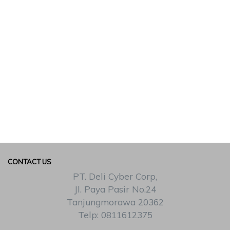
CONTACT US
PT. Deli Cyber Corp,
Jl. Paya Pasir No.24
Tanjungmorawa 20362
Telp: 0811612375