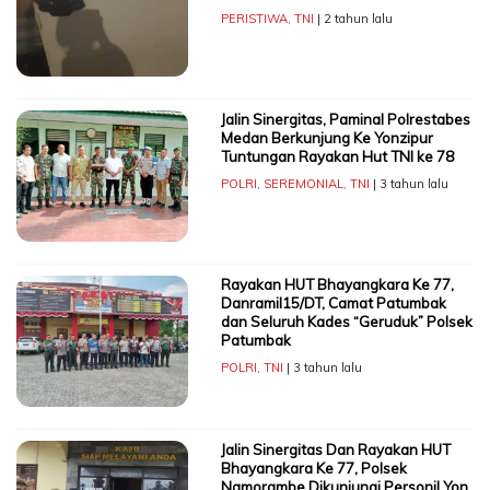
PERISTIWA
,
TNI
| 2 tahun lalu
Jalin Sinergitas, Paminal Polrestabes
Medan Berkunjung Ke Yonzipur
Tuntungan Rayakan Hut TNI ke 78
POLRI
,
SEREMONIAL
,
TNI
| 3 tahun lalu
Rayakan HUT Bhayangkara Ke 77,
Danramil15/DT, Camat Patumbak
dan Seluruh Kades “Geruduk” Polsek
Patumbak
POLRI
,
TNI
| 3 tahun lalu
Jalin Sinergitas Dan Rayakan HUT
Bhayangkara Ke 77, Polsek
Namorambe Dikunjungi Personil Yon