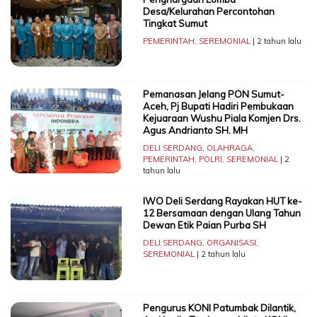
Desa/Kelurahan Percontohan
Tingkat Sumut
PEMERINTAH
,
SEREMONIAL
| 2 tahun lalu
Pemanasan Jelang PON Sumut-
Aceh, Pj Bupati Hadiri Pembukaan
Kejuaraan Wushu Piala Komjen Drs.
Agus Andrianto SH. MH
DELI SERDANG
,
OLAHRAGA
,
PEMERINTAH
,
POLRI
,
SEREMONIAL
| 2
tahun lalu
IWO Deli Serdang Rayakan HUT ke-
12 Bersamaan dengan Ulang Tahun
Dewan Etik Paian Purba SH
DELI SERDANG
,
ORGANISASI
,
SEREMONIAL
| 2 tahun lalu
Pengurus KONI Patumbak Dilantik,