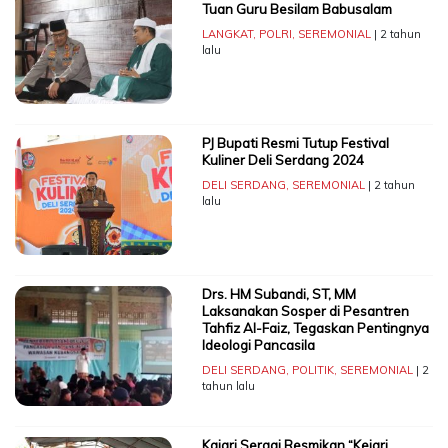
Tuan Guru Besilam Babusalam
LANGKAT
,
POLRI
,
SEREMONIAL
| 2 tahun
lalu
PJ Bupati Resmi Tutup Festival
Kuliner Deli Serdang 2024
DELI SERDANG
,
SEREMONIAL
| 2 tahun
lalu
Drs. HM Subandi, ST, MM
Laksanakan Sosper di Pesantren
Tahfiz Al-Faiz, Tegaskan Pentingnya
Ideologi Pancasila
DELI SERDANG
,
POLITIK
,
SEREMONIAL
| 2
tahun lalu
Kajari Sergai Resmikan “Kejari