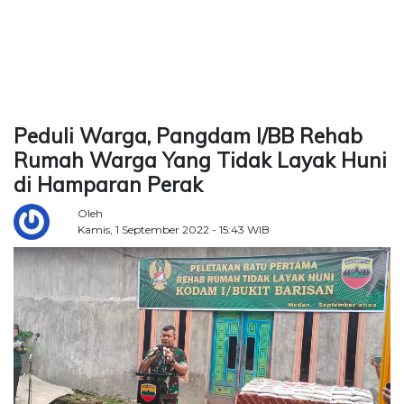
TERKONEKSI
BERSAMA
KAMI
Peduli Warga, Pangdam I/BB Rehab
Rumah Warga Yang Tidak Layak Huni
di Hamparan Perak
Oleh
Kamis, 1 September 2022 - 15:43 WIB
Copyright
©
2026
Delidaily
Allright
Reserved