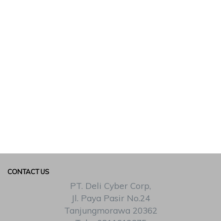
CONTACT US
PT. Deli Cyber Corp,
Jl. Paya Pasir No.24
Tanjungmorawa 20362