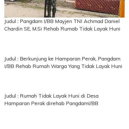
CONTACT
US
Judul : Pangdam I/BB Mayjen TNI Achmad Daniel
Upi
Chardin SE, M.Si Rehab Rumab Tidak Layak Huni
Themes
Tower
Level
99,
Jl.
Judul : Berkunjung ke Hamparan Perak, Pangdam
Merdeka
I/BB Rehab Rumah Warga Yang Tidak Layak Huni
17,
Jakarta,
12345
Telp:
123456789
Judul : Rumah Tidak Layak Huni di Desa
PT
Hamparan Perak direhab PangdamI/BB
Upi
Themes
Tbk