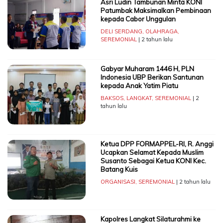
Asri Ludin Tambunan Minta KONI
Patumbak Maksimalkan Pembinaan
kepada Cabor Unggulan
DELI SERDANG
,
OLAHRAGA
,
SEREMONIAL
| 2 tahun lalu
Gabyar Muharam 1446 H, PLN
Indonesia UBP Berikan Santunan
kepada Anak Yatim Piatu
BAKSOS
,
LANGKAT
,
SEREMONIAL
| 2
tahun lalu
Ketua DPP FORMAPPEL-RI, R. Anggi
Ucapkan Selamat Kepada Muslim
Susanto Sebagai Ketua KONI Kec.
Batang Kuis
ORGANISASI
,
SEREMONIAL
| 2 tahun lalu
Kapolres Langkat Silaturahmi ke