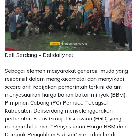
CONTACT
US
Upi
Themes
Tower
Level
99,
Deli Serdang – Delidaily.net
Jl.
Merdeka
Sebagai elemen masyarakat generasi muda yang
17,
Jakarta,
responsif dalam mengkacamatai dan menyikapi
12345
secara arif kebijakan pemerintah terkini dalam
Telp:
menyesuaikan harga bahan bakar minyak (BBM),
123456789
Pimpinan Cabang (PC) Pemuda Tabagsel
PT
Kabupaten Deliserdang menyelenggarakan
Upi
perhelatan Focus Group Discussion (FGD) yang
Themes
Tbk
mengambil tema : “Penyesuaian Harga BBM dan
Dampak Pengalihan Subsidi” yang digelar di