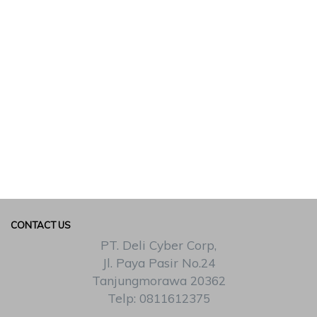
CONTACT US
PT. Deli Cyber Corp,
Jl. Paya Pasir No.24
Tanjungmorawa 20362
Telp: 0811612375