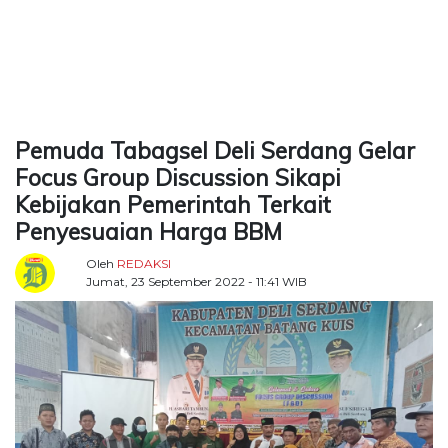
TERKONEKSI
BERSAMA
KAMI
Pemuda Tabagsel Deli Serdang Gelar
Focus Group Discussion Sikapi
Kebijakan Pemerintah Terkait
Penyesuaian Harga BBM
Oleh
REDAKSI
Jumat, 23 September 2022 - 11:41 WIB
Copyright
©
2026
Delidaily
Allright
Reserved