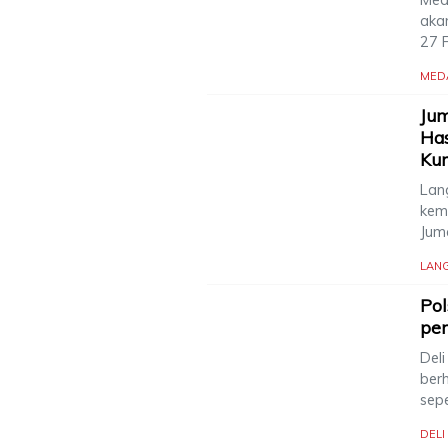
aka
27 
MED
Jum
Has
Ku
Lang
kem
Jum
LAN
Po
pen
Del
ber
sep
DEL