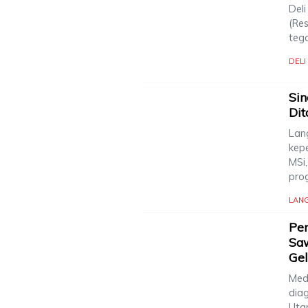
Deli
(Re
teg
DEL
Sin
Dit
Lan
kep
MSi
pro
LAN
Pen
Saw
Gel
Meda
dia
Uta