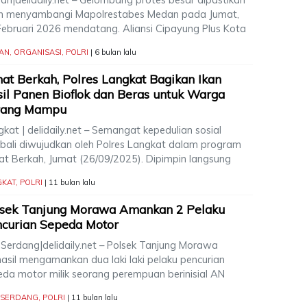
n menyambangi Mapolrestabes Medan pada Jumat,
Februari 2026 mendatang. Aliansi Cipayung Plus Kota
AN
,
ORGANISASI
,
POLRI
| 6 bulan lalu
at Berkah, Polres Langkat Bagikan Ikan
il Panen Bioflok dan Beras untuk Warga
rang Mampu
kat | delidaily.net – Semangat kepedulian sosial
bali diwujudkan oleh Polres Langkat dalam program
at Berkah, Jumat (26/09/2025). Dipimpin langsung
GKAT
,
POLRI
| 11 bulan lalu
lsek Tanjung Morawa Amankan 2 Pelaku
curian Sepeda Motor
i Serdang|delidaily.net – Polsek Tanjung Morawa
hasil mengamankan dua laki laki pelaku pencurian
eda motor milik seorang perempuan berinisial AN
I SERDANG
,
POLRI
| 11 bulan lalu