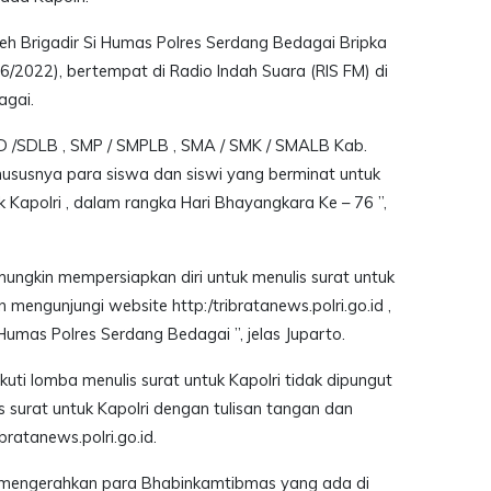
leh Brigadir Si Humas Polres Serdang Bedagai Bripka
6/2022), bertempat di Radio Indah Suara (RIS FM) di
agai.
SD /SDLB , SMP / SMPLB , SMA / SMK / SMALB Kab.
ususnya para siswa dan siswi yang berminat untuk
k Kapolri , dalam rangka Hari Bhayangkara Ke – 76 ”,
ungkin mempersiapkan diri untuk menulis surat untuk
an mengunjungi website http:/tribratanews.polri.go.id ,
umas Polres Serdang Bedagai ”, jelas Juparto.
uti lomba menulis surat untuk Kapolri tidak dipungut
is surat untuk Kapolri dengan tulisan tangan dan
ratanews.polri.go.id.
h mengerahkan para Bhabinkamtibmas yang ada di