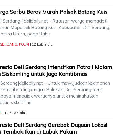
ga Serbu Beras Murah Polsek Batang Kuis
i Serdang | delidaily.net – Ratusan warga memadati
aman Mapolsek Batang Kuis, Kabupaten Deli Serdang,
atera Utara, pada Rabu
I SERDANG
,
POLRI
| 12 bulan lalu
resta Deli Serdang Intensifkan Patroli Malam
 Siskamling untuk Jaga Kamtibmas
i Serdang|delidaily.net – Untuk mewujudkan keamanan
ketertiban lingkungan Polresta Deli Serdang terus
upaya mengajak warganya untuk meningkatkan
iatan siskamling
I
| 12 bulan lalu
resta Deli Serdang Gerebek Dugaan Lokasi
i Tembak Ikan di Lubuk Pakam