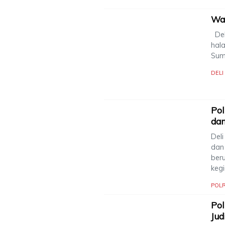
War
Del
hal
Sum
DEL
Pol
dan
Del
dan 
ber
keg
POLR
Pol
Jud