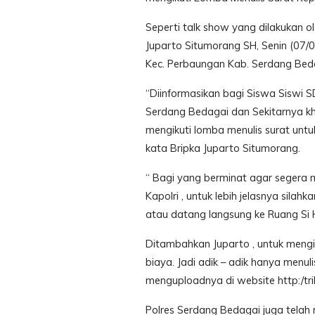
Seperti talk show yang dilakukan o
Juparto Situmorang SH, Senin (07/0
Kec. Perbaungan Kab. Serdang Bed
“Diinformasikan bagi Siswa Siswi 
Serdang Bedagai dan Sekitarnya kh
mengikuti lomba menulis surat untu
kata Bripka Juparto Situmorang.
“ Bagi yang berminat agar segera m
Kapolri , untuk lebih jelasnya silahk
atau datang langsung ke Ruang Si H
Ditambahkan Juparto , untuk mengik
biaya. Jadi adik – adik hanya menul
menguploadnya di website http:/trib
Polres Serdang Bedagai juga tela