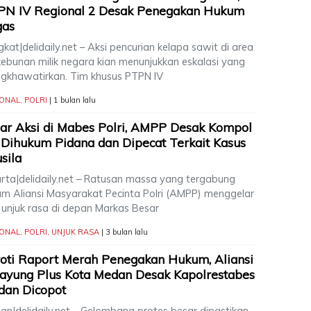
PN IV Regional 2 Desak Penegakan Hukum
gas
kat|delidaily.net – Aksi pencurian kelapa sawit di area
kebunan milik negara kian menunjukkan eskalasi yang
gkhawatirkan. Tim khusus PTPN IV
IONAL
,
POLRI
| 1 bulan lalu
ar Aksi di Mabes Polri, AMPP Desak Kompol
Dihukum Pidana dan Dipecat Terkait Kasus
sila
arta|delidaily.net – Ratusan massa yang tergabung
am Aliansi Masyarakat Pecinta Polri (AMPP) menggelar
i unjuk rasa di depan Markas Besar
IONAL
,
POLRI
,
UNJUK RASA
| 3 bulan lalu
oti Raport Merah Penegakan Hukum, Aliansi
ayung Plus Kota Medan Desak Kapolrestabes
dan Dicopot
an|delidaily.net – Gelombang protes besar dipastikan