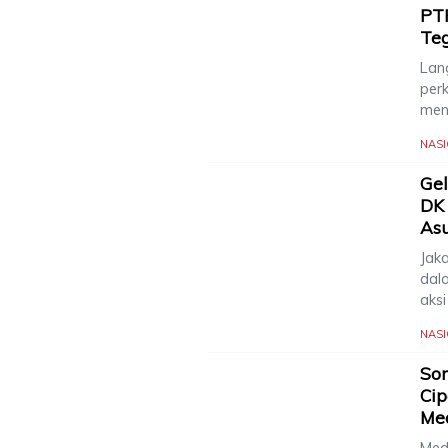
PT
Te
Lang
per
men
NAS
Gel
DK 
Asu
Jak
dal
aks
NAS
Sor
Cip
Me
Med