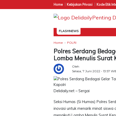
Home
Kebijakan Privasi
Kode Etik Int
FLASHNEWS
Home
POLRI
Polres Serdang Bedagai
Lomba Menulis Surat 
Oleh
Selasa, 7 Juni 2022 - 13:57 WI
Delidaily.net – Sergai
Seksi Humas (Si Humas) Polres Se
inovasi untuk menarik minat siswa 
mengikuti Lomba Menulis Surat Kep