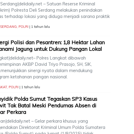
 Serdang|delidaily.net – Satuan Reserse Kriminal
skrim) Polresta Deli Serdang melakukan penindakan
as terhadap lokasi yang diduga menjadi sarana praktik
I SERDANG
,
POLRI
| 1 tahun lalu
ergi Polisi dan Pesantren: 1,8 Hektar Lahan
anami Jagung untuk Dukung Pangan Lokal
gkat|delidaily.net– Polres Langkat dibawah
emimpinan AKBP David Triyo Prasojo, SH, SIK,
,.menunjukkan sinergi nyata dalam mendukung
gram ketahanan pangan nasional.
GKAT
,
POLRI
| 1 tahun lalu
yidik Polda Sumut Tegaskan SP3 Kasus
it Tak Batal Meski Pendumas Absen di
ar Perkara
n|delidaily.net – Gelar perkara khusus yang
gendakan Direktorat Kriminal Umum Polda Sumatera
ra (Polda Sumut) pada Jumat (1/8/2025) tidak