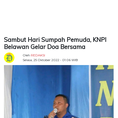
TERKONEKSI
BERSAMA
KAMI
Sambut Hari Sumpah Pemuda, KNPI
Belawan Gelar Doa Bersama
Oleh
REDAKSI
Selasa, 25 Oktober 2022 - 01:06 WIB
Copyright
©
2026
Delidaily
Allright
Reserved