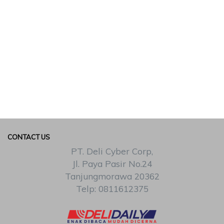
CONTACT US
PT. Deli Cyber Corp,
Jl. Paya Pasir No.24
Tanjungmorawa 20362
Telp: 0811612375