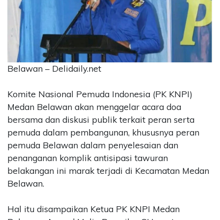
CONTACT
US
Upi
Themes
Tower
Belawan – Delidaily.net
Level
99,
Jl.
Komite Nasional Pemuda Indonesia (PK KNPI)
Merdeka
Medan Belawan akan menggelar acara doa
17,
bersama dan diskusi publik terkait peran serta
Jakarta,
pemuda dalam pembangunan, khususnya peran
12345
pemuda Belawan dalam penyelesaian dan
Telp:
penanganan komplik antisipasi tawuran
123456789
PT
belakangan ini marak terjadi di Kecamatan Medan
Upi
Belawan.
Themes
Tbk
Hal itu disampaikan Ketua PK KNPI Medan