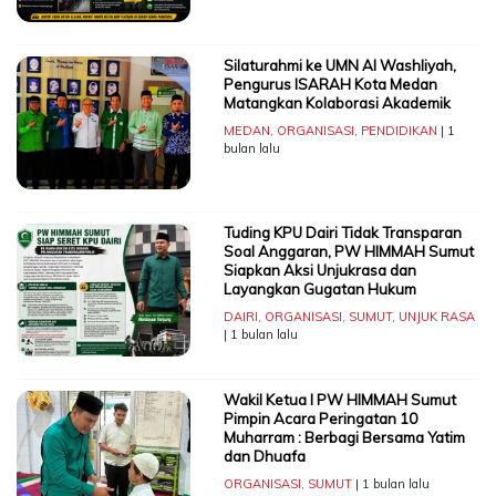
Silaturahmi ke UMN Al Washliyah,
Pengurus ISARAH Kota Medan
Matangkan Kolaborasi Akademik
MEDAN
,
ORGANISASI
,
PENDIDIKAN
| 1
bulan lalu
Tuding KPU Dairi Tidak Transparan
Soal Anggaran, PW HIMMAH Sumut
Siapkan Aksi Unjukrasa dan
Layangkan Gugatan Hukum
DAIRI
,
ORGANISASI
,
SUMUT
,
UNJUK RASA
| 1 bulan lalu
Wakil Ketua I PW HIMMAH Sumut
Pimpin Acara Peringatan 10
Muharram : Berbagi Bersama Yatim
dan Dhuafa
ORGANISASI
,
SUMUT
| 1 bulan lalu