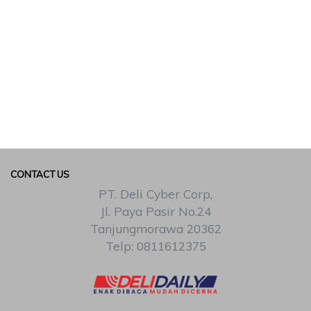
CONTACT US
PT. Deli Cyber Corp,
Jl. Paya Pasir No.24
Tanjungmorawa 20362
Telp: 0811612375