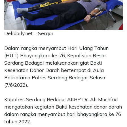
CONTACT
US
Upi
Themes
Delidaily.net – Sergai
Tower
Level
99,
Dalam rangka menyambut Hari Ulang Tahun
Jl.
(HUT) Bhayangkara ke-76, Kepolisian Resor
Merdeka
Serdang Bedagai melaksanakan giat Bakti
17,
Kesehatan Donor Darah bertempat di Aula
Jakarta,
Patriatama Polres Serdang Bedagai, Selasa
12345
(7/6/2022).
Telp:
123456789
PT
Kapolres Serdang Bedagai AKBP Dr. Ali Machfud
Upi
mengatakan kegiatan Bakti kesehatan donor darah
Themes
dalam rangka menyambut hari bhayangkara ke 76
Tbk
tahun 2022.