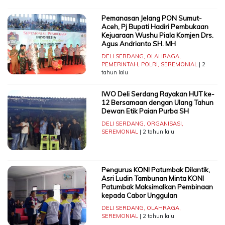
Pemanasan Jelang PON Sumut-
Aceh, Pj Bupati Hadiri Pembukaan
Kejuaraan Wushu Piala Komjen Drs.
Agus Andrianto SH. MH
DELI SERDANG
,
OLAHRAGA
,
PEMERINTAH
,
POLRI
,
SEREMONIAL
| 2
tahun lalu
IWO Deli Serdang Rayakan HUT ke-
12 Bersamaan dengan Ulang Tahun
Dewan Etik Paian Purba SH
DELI SERDANG
,
ORGANISASI
,
SEREMONIAL
| 2 tahun lalu
Pengurus KONI Patumbak Dilantik,
Asri Ludin Tambunan Minta KONI
Patumbak Maksimalkan Pembinaan
kepada Cabor Unggulan
DELI SERDANG
,
OLAHRAGA
,
SEREMONIAL
| 2 tahun lalu