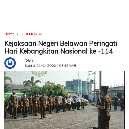
TERKONEKSI
BERSAMA
KAMI
Home
SEREMONIAL
Kejaksaan Negeri Belawan Peringati
Hari Kebangkitan Nasional ke -114
Oleh
Sabtu, 21 Mei 2022 - 03:52 WIB
Copyright
©
2026
Delidaily
Allright
Reserved