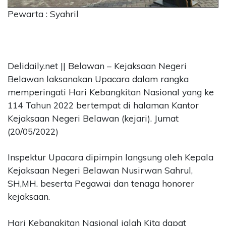
Pewarta : Syahril
CONTACT
US
Upi
Themes
Tower
Delidaily.net || Belawan – Kejaksaan Negeri
Level
Belawan laksanakan Upacara dalam rangka
99,
memperingati Hari Kebangkitan Nasional yang ke
Jl.
114 Tahun 2022 bertempat di halaman Kantor
Merdeka
Kejaksaan Negeri Belawan (kejari). Jumat
17,
Jakarta,
(20/05/2022)
12345
Telp:
Inspektur Upacara dipimpin langsung oleh Kepala
123456789
Kejaksaan Negeri Belawan Nusirwan Sahrul,
PT
SH,MH. beserta Pegawai dan tenaga honorer
Upi
Themes
kejaksaan.
Tbk
Hari Kebangkitan Nasional ialah Kita dapat