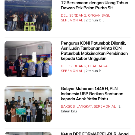
12 Bersamaan dengan Ulang Tahun
Dewan Etik Paian Purba SH
DELI SERDANG
,
ORGANISASI
,
SEREMONIAL
| 2 tahun lalu
Pengurus KONI Patumbak Dilantik,
Asri Ludin Tambunan Minta KONI
Patumbak Maksimalkan Pembinaan
kepada Cabor Unggulan
DELI SERDANG
,
OLAHRAGA
,
SEREMONIAL
| 2 tahun lalu
Gabyar Muharam 1446 H, PLN
Indonesia UBP Berikan Santunan
kepada Anak Yatim Piatu
BAKSOS
,
LANGKAT
,
SEREMONIAL
| 2
tahun lalu
Ketua DPP FORMAPPEL-RI, R. Anggi