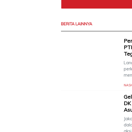
BERITA LAINNYA
Pen
PT
Te
Lang
per
men
NAS
Gel
DK 
Asu
Jak
dal
aks