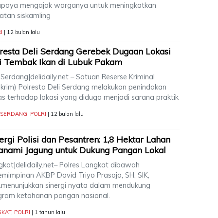
upaya mengajak warganya untuk meningkatkan
iatan siskamling
I
| 12 bulan lalu
resta Deli Serdang Gerebek Dugaan Lokasi
i Tembak Ikan di Lubuk Pakam
 Serdang|delidaily.net – Satuan Reserse Kriminal
skrim) Polresta Deli Serdang melakukan penindakan
as terhadap lokasi yang diduga menjadi sarana praktik
I SERDANG
,
POLRI
| 12 bulan lalu
ergi Polisi dan Pesantren: 1,8 Hektar Lahan
anami Jagung untuk Dukung Pangan Lokal
gkat|delidaily.net– Polres Langkat dibawah
emimpinan AKBP David Triyo Prasojo, SH, SIK,
,.menunjukkan sinergi nyata dalam mendukung
gram ketahanan pangan nasional.
GKAT
,
POLRI
| 1 tahun lalu