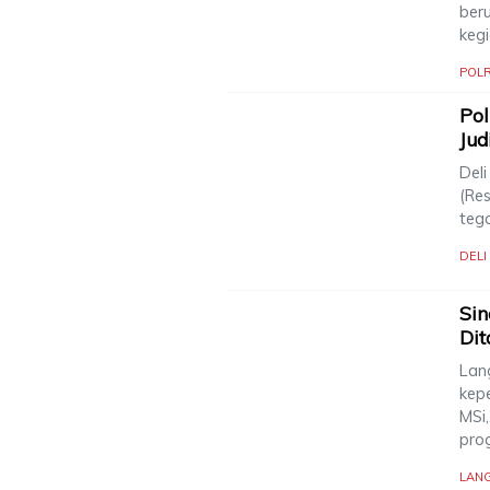
ber
keg
POLR
Pol
Jud
Deli
(Re
teg
DEL
Sin
Dit
Lan
kep
MSi
pro
LAN