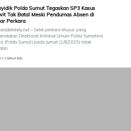
yidik Polda Sumut Tegaskan SP3 Kasus
it Tak Batal Meski Pendumas Absen di
ar Perkara
n|delidaily.net – Gelar perkara khusus yang
gendakan Direktorat Kriminal Umum Polda Sumatera
ra (Polda Sumut) pada Jumat (1/8/2025) tidak
alan
I
| 1 tahun lalu