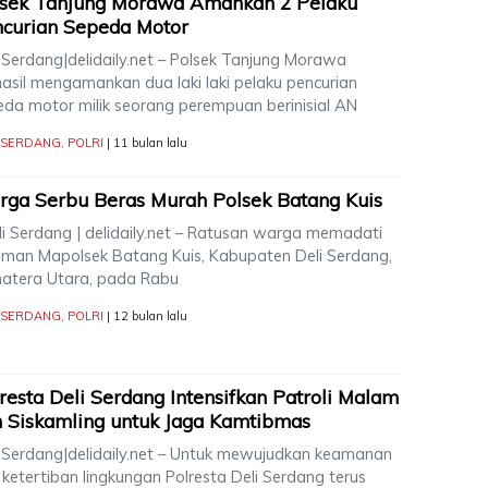
lsek Tanjung Morawa Amankan 2 Pelaku
curian Sepeda Motor
i Serdang|delidaily.net – Polsek Tanjung Morawa
hasil mengamankan dua laki laki pelaku pencurian
eda motor milik seorang perempuan berinisial AN
I SERDANG
,
POLRI
| 11 bulan lalu
ga Serbu Beras Murah Polsek Batang Kuis
i Serdang | delidaily.net – Ratusan warga memadati
aman Mapolsek Batang Kuis, Kabupaten Deli Serdang,
atera Utara, pada Rabu
I SERDANG
,
POLRI
| 12 bulan lalu
resta Deli Serdang Intensifkan Patroli Malam
 Siskamling untuk Jaga Kamtibmas
i Serdang|delidaily.net – Untuk mewujudkan keamanan
ketertiban lingkungan Polresta Deli Serdang terus