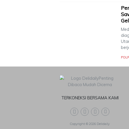
Pen
Saw
Gel
Meda
dia
Uta
berj
POLR
TERKONEKSI BERSAMA KAMI
Copyright © 2026 Delidaily