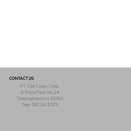
CONTACT US
PT. Deli Cyber Corp,
Jl. Paya Pasir No.24
Tanjungmorawa 20362
Telp: 0811612375