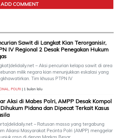
curian Sawit di Langkat Kian Terorganisir,
PN IV Regional 2 Desak Penegakan Hukum
gas
kat|delidaily.net – Aksi pencurian kelapa sawit di area
kebunan milik negara kian menunjukkan eskalasi yang
gkhawatirkan. Tim khusus PTPN IV
IONAL
,
POLRI
| 1 bulan lalu
ar Aksi di Mabes Polri, AMPP Desak Kompol
Dihukum Pidana dan Dipecat Terkait Kasus
sila
arta|delidaily.net – Ratusan massa yang tergabung
am Aliansi Masyarakat Pecinta Polri (AMPP) menggelar
i unjuk rasa di depan Markas Besar