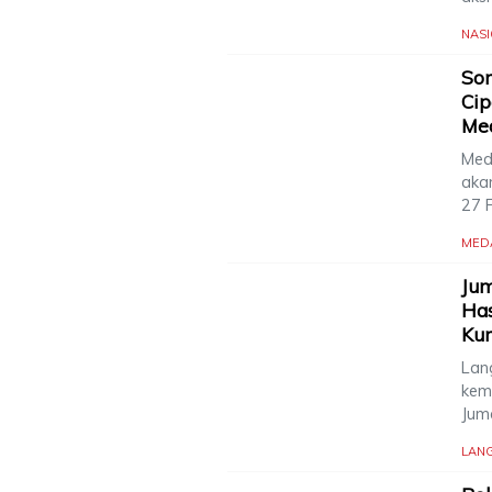
NAS
Sor
Cip
Me
Med
aka
27 
MED
Jum
Has
Ku
Lang
kem
Jum
LAN