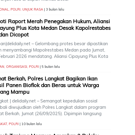
IONAL
,
POLRI
,
UNJUK RASA
| 3 bulan lalu
oti Raport Merah Penegakan Hukum, Aliansi
ayung Plus Kota Medan Desak Kapolrestabes
dan Dicopot
an|delidaily.net – Gelombang protes besar dipastikan
n menyambangi Mapolrestabes Medan pada Jumat,
Februari 2026 mendatang. Aliansi Cipayung Plus Kota
AN
,
ORGANISASI
,
POLRI
| 5 bulan lalu
at Berkah, Polres Langkat Bagikan Ikan
il Panen Bioflok dan Beras untuk Warga
rang Mampu
kat | delidaily.net – Semangat kepedulian sosial
bali diwujudkan oleh Polres Langkat dalam program
at Berkah, Jumat (26/09/2025). Dipimpin langsung
GKAT
,
POLRI
| 10 bulan lalu