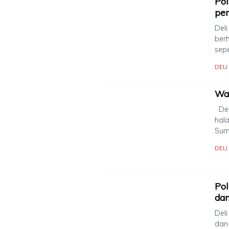
Po
pen
Del
ber
sep
DEL
War
Del
hal
Sum
DEL
Pol
dan
Del
dan 