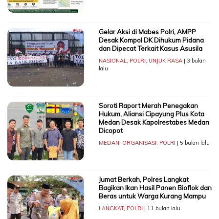
Gelar Aksi di Mabes Polri, AMPP
Desak Kompol DK Dihukum Pidana
dan Dipecat Terkait Kasus Asusila
NASIONAL
,
POLRI
,
UNJUK RASA
| 3 bulan
lalu
Soroti Raport Merah Penegakan
Hukum, Aliansi Cipayung Plus Kota
Medan Desak Kapolrestabes Medan
Dicopot
MEDAN
,
ORGANISASI
,
POLRI
| 5 bulan lalu
Jumat Berkah, Polres Langkat
Bagikan Ikan Hasil Panen Bioflok dan
Beras untuk Warga Kurang Mampu
LANGKAT
,
POLRI
| 11 bulan lalu