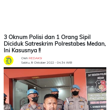
TERKONEKSI
BERSAMA
KAMI
3 Oknum Polisi dan 1 Orang Sipil
Diciduk Satreskrim Polrestabes Medan,
Ini Kasusnya !!
Oleh
REDAKSI
Sabtu, 8 Oktober 2022 - 04:34 WIB
Copyright
©
2026
Delidaily
Allright
Reserved