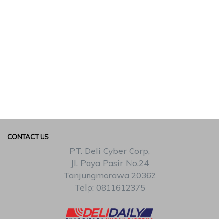
CONTACT US
PT. Deli Cyber Corp,
Jl. Paya Pasir No.24
Tanjungmorawa 20362
Telp: 0811612375