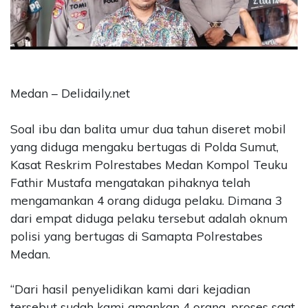
CONTACT
US
Upi
Themes
Tower
Medan – Delidaily.net
Level
99,
Soal ibu dan balita umur dua tahun diseret mobil
Jl.
Merdeka
yang diduga mengaku bertugas di Polda Sumut,
17,
Kasat Reskrim Polrestabes Medan Kompol Teuku
Jakarta,
Fathir Mustafa mengatakan pihaknya telah
12345
mengamankan 4 orang diduga pelaku. Dimana 3
Telp:
dari empat diduga pelaku tersebut adalah oknum
123456789
polisi yang bertugas di Samapta Polrestabes
PT
Upi
Medan.
Themes
Tbk
“Dari hasil penyelidikan kami dari kejadian
tersebut sudah kami amankan 4 orang, proses saat