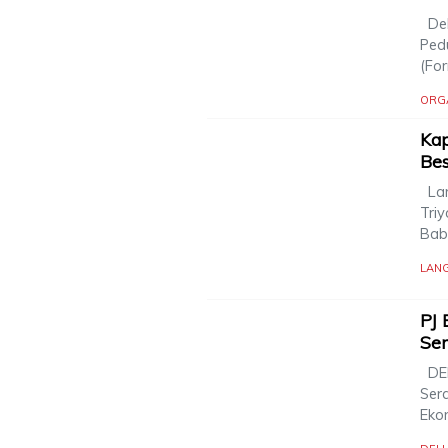
Del
Ped
(Fo
ORG
Kap
Be
Lan
Triy
Bab
LAN
PJ 
Se
DEL
Serd
Eko