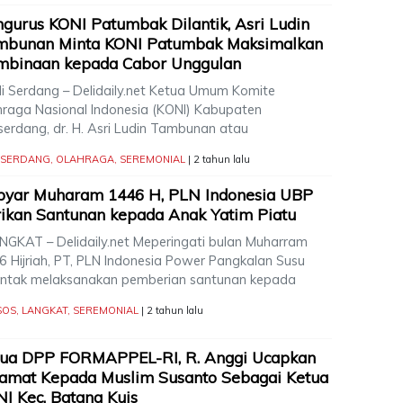
gurus KONI Patumbak Dilantik, Asri Ludin
mbunan Minta KONI Patumbak Maksimalkan
mbinaan kepada Cabor Unggulan
i Serdang – Delidaily.net Ketua Umum Komite
hraga Nasional Indonesia (KONI) Kabupaten
serdang, dr. H. Asri Ludin Tambunan atau
I SERDANG
,
OLAHRAGA
,
SEREMONIAL
| 2 tahun lalu
byar Muharam 1446 H, PLN Indonesia UBP
ikan Santunan kepada Anak Yatim Piatu
GKAT – Delidaily.net Meperingati bulan Muharram
6 Hijriah, PT, PLN Indonesia Power Pangkalan Susu
entak melaksanakan pemberian santunan kepada
SOS
,
LANGKAT
,
SEREMONIAL
| 2 tahun lalu
tua DPP FORMAPPEL-RI, R. Anggi Ucapkan
amat Kepada Muslim Susanto Sebagai Ketua
I Kec. Batang Kuis