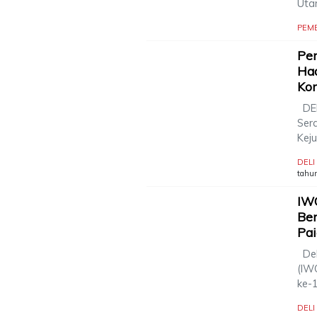
Utar
PEM
Pem
Had
Kom
DEL
Ser
Kej
DEL
tahun
IW
Be
Pa
Del
(IW
ke-
DEL