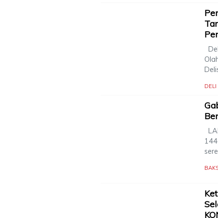
Pen
Ta
Pe
Del
Ola
Deli
DEL
Ga
Ber
LAN
144
ser
BAK
Ke
Sel
KON