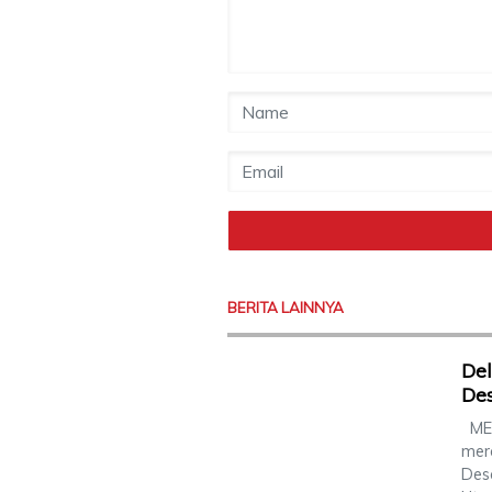
BERITA LAINNYA
De
Des
MED
mer
Des