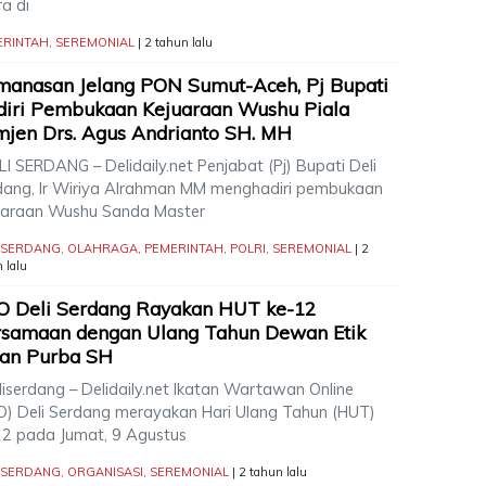
a di
ERINTAH
,
SEREMONIAL
| 2 tahun lalu
anasan Jelang PON Sumut-Aceh, Pj Bupati
iri Pembukaan Kejuaraan Wushu Piala
jen Drs. Agus Andrianto SH. MH
I SERDANG – Delidaily.net Penjabat (Pj) Bupati Deli
dang, Ir Wiriya Alrahman MM menghadiri pembukaan
uaraan Wushu Sanda Master
I SERDANG
,
OLAHRAGA
,
PEMERINTAH
,
POLRI
,
SEREMONIAL
| 2
 lalu
O Deli Serdang Rayakan HUT ke-12
rsamaan dengan Ulang Tahun Dewan Etik
ian Purba SH
iserdang – Delidaily.net Ikatan Wartawan Online
O) Deli Serdang merayakan Hari Ulang Tahun (HUT)
12 pada Jumat, 9 Agustus
I SERDANG
,
ORGANISASI
,
SEREMONIAL
| 2 tahun lalu