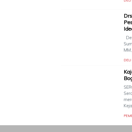
DEL
Drs
Pes
Ide
Del
Suma
MM,
DEL
Kaj
Bo
SERG
Ser
mer
Kej
PEM