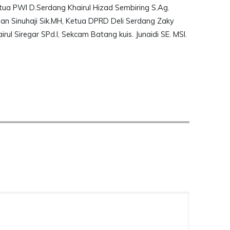
etua PWI D.Serdang Khairul Hizad Sembiring S.Ag.
an Sinuhaji Sik.MH, Ketua DPRD Deli Serdang Zaky
rul Siregar SPd.I, Sekcam Batang kuis. Junaidi SE. MSI.