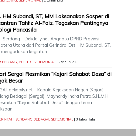
I SERDANG
,
SEREMONIAL
| 2 tahun lalu
. HM Subandi, ST, MM Laksanakan Sosper di
antren Tahfiz Al-Faiz, Tegaskan Pentingnya
ologi Pancasila
i Serdang – Delidaily.net Anggota DPRD Provinsi
tera Utara dari Partai Gerindra, Drs. HM Subandi, ST,
 mengadakan kegiatan
I SERDANG
,
POLITIK
,
SEREMONIAL
| 2 tahun lalu
ari Sergai Resmikan “Kejari Sahabat Desa” di
gak Besar
AI, delidaily.net – Kepala Kejaksaan Negeri (Kajari)
dang Bedagai (Sergai), Mayhardy Indra Putra,S.H.,M.H
esmikan “Kejari Sahabat Desa” dengan tema
aksaan
ERINTAH
,
SERDANG BEDAGAI
,
SEREMONIAL
| 3 tahun lalu