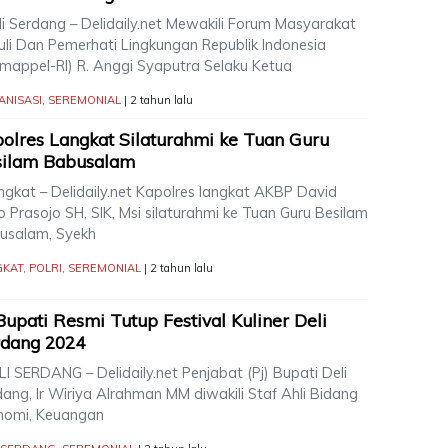
i Serdang – Delidaily.net Mewakili Forum Masyarakat
uli Dan Pemerhati Lingkungan Republik Indonesia
rmappel-RI) R. Anggi Syaputra Selaku Ketua
ANISASI
,
SEREMONIAL
| 2 tahun lalu
olres Langkat Silaturahmi ke Tuan Guru
silam Babusalam
gkat – Delidaily.net Kapolres langkat AKBP David
o Prasojo SH, SIK, Msi silaturahmi ke Tuan Guru Besilam
usalam, Syekh
GKAT
,
POLRI
,
SEREMONIAL
| 2 tahun lalu
Bupati Resmi Tutup Festival Kuliner Deli
rdang 2024
I SERDANG – Delidaily.net Penjabat (Pj) Bupati Deli
ang, Ir Wiriya Alrahman MM diwakili Staf Ahli Bidang
nomi, Keuangan