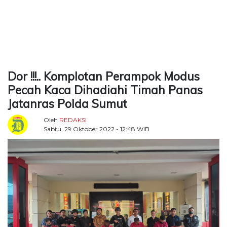
TERKONEKSI
BERSAMA
KAMI
Dor !!!.. Komplotan Perampok Modus
Pecah Kaca Dihadiahi Timah Panas
Jatanras Polda Sumut
Oleh
REDAKSI
Sabtu, 29 Oktober 2022 - 12:48 WIB
Copyright
©
2026
Delidaily
Allright
Reserved