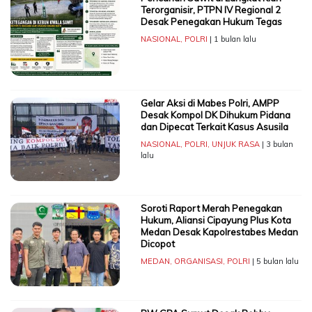
Terorganisir, PTPN IV Regional 2
Desak Penegakan Hukum Tegas
NASIONAL
,
POLRI
| 1 bulan lalu
Gelar Aksi di Mabes Polri, AMPP
Desak Kompol DK Dihukum Pidana
dan Dipecat Terkait Kasus Asusila
NASIONAL
,
POLRI
,
UNJUK RASA
| 3 bulan
lalu
Soroti Raport Merah Penegakan
Hukum, Aliansi Cipayung Plus Kota
Medan Desak Kapolrestabes Medan
Dicopot
MEDAN
,
ORGANISASI
,
POLRI
| 5 bulan lalu