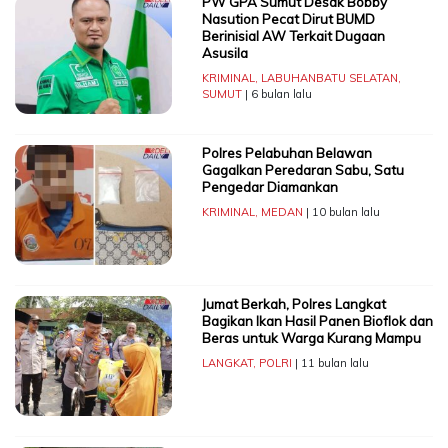
PW GPA Sumut Desak Bobby
Nasution Pecat Dirut BUMD
Berinisial AW Terkait Dugaan
Asusila
KRIMINAL
,
LABUHANBATU SELATAN
,
SUMUT
| 6 bulan lalu
Polres Pelabuhan Belawan
Gagalkan Peredaran Sabu, Satu
Pengedar Diamankan
KRIMINAL
,
MEDAN
| 10 bulan lalu
Jumat Berkah, Polres Langkat
Bagikan Ikan Hasil Panen Bioflok dan
Beras untuk Warga Kurang Mampu
LANGKAT
,
POLRI
| 11 bulan lalu