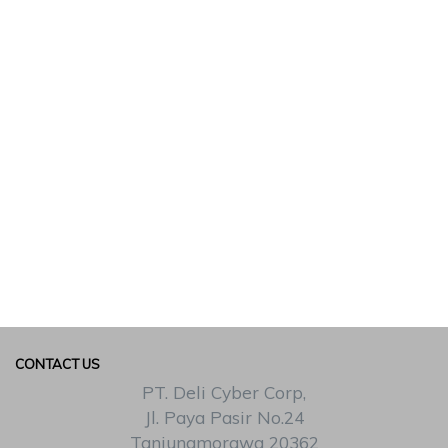
CONTACT US
PT. Deli Cyber Corp,
Jl. Paya Pasir No.24
Tanjungmorawa 20362