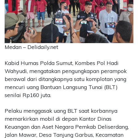
CONTACT
US
Upi
Themes
Tower
Level
Medan – Delidaily.net
99,
Jl.
Kabid Humas Polda Sumut, Kombes Pol Hadi
Merdeka
Wahyudi, mengatakan pengungkapan perampok
17,
berawal dari ditangkapnya satu komplotan yang
Jakarta,
12345
mencuri uang Bantuan Langsung Tunai (BLT)
Telp:
senilai Rp160 juta.
123456789
PT
Pelaku menggasak uang BLT saat korbannya
Upi
memarkirkan mobil di depan Kantor Dinas
Themes
Tbk
Keuangan dan Aset Negara Pemkab Deliserdang,
Jalan Mawar, Desa Tanjung Garbus, Kecamatan