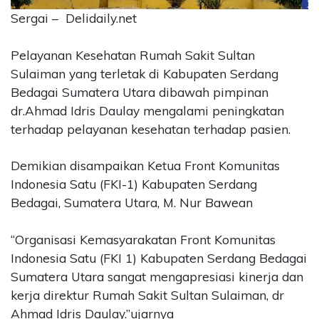
Sergai – Delidaily.net
CONTACT
US
Pelayanan Kesehatan Rumah Sakit Sultan
Upi
Themes
Sulaiman yang terletak di Kabupaten Serdang
Tower
Bedagai Sumatera Utara dibawah pimpinan
Level
dr.Ahmad Idris Daulay mengalami peningkatan
99,
terhadap pelayanan kesehatan terhadap pasien.
Jl.
Merdeka
Demikian disampaikan Ketua Front Komunitas
17,
Jakarta,
Indonesia Satu (FKI-1) Kabupaten Serdang
12345
Bedagai, Sumatera Utara, M. Nur Bawean
Telp:
123456789
“Organisasi Kemasyarakatan Front Komunitas
PT
Indonesia Satu (FKI 1) Kabupaten Serdang Bedagai
Upi
Sumatera Utara sangat mengapresiasi kinerja dan
Themes
Tbk
kerja direktur Rumah Sakit Sultan Sulaiman, dr
Ahmad Idris Daulay.”ujarnya