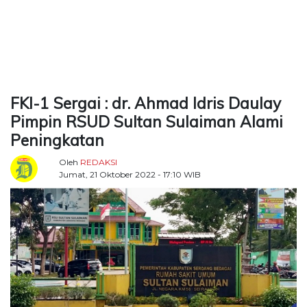
TERKONEKSI
BERSAMA
KAMI
FKI-1 Sergai : dr. Ahmad Idris Daulay
Pimpin RSUD Sultan Sulaiman Alami
Peningkatan
Oleh
REDAKSI
Jumat, 21 Oktober 2022 - 17:10 WIB
Copyright
©
2026
Delidaily
Allright
Reserved