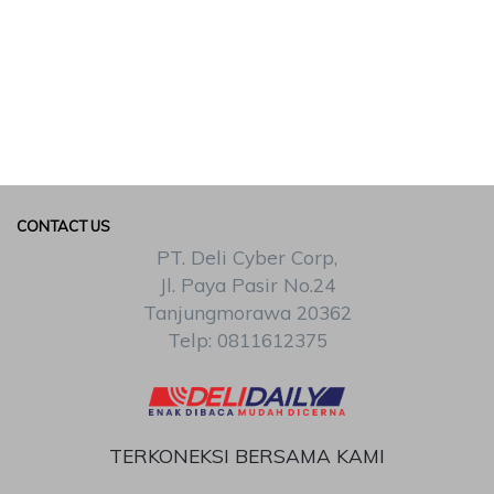
CONTACT US
PT. Deli Cyber Corp,
Jl. Paya Pasir No.24
Tanjungmorawa 20362
Telp: 0811612375
TERKONEKSI BERSAMA KAMI