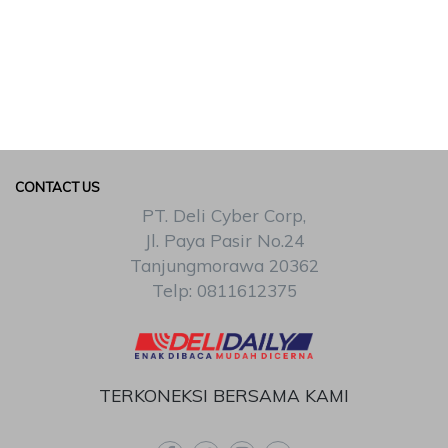
CONTACT US
PT. Deli Cyber Corp,
Jl. Paya Pasir No.24
Tanjungmorawa 20362
Telp: 0811612375
TERKONEKSI BERSAMA KAMI