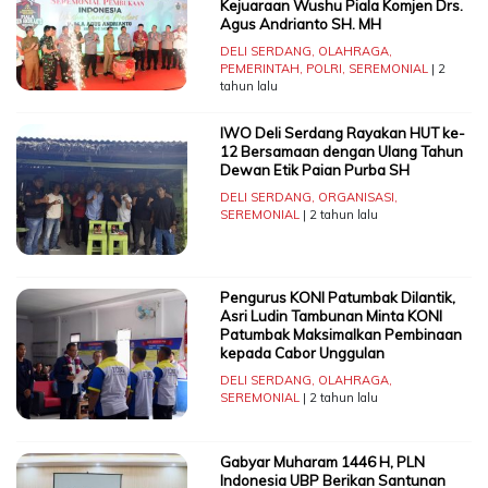
Kejuaraan Wushu Piala Komjen Drs.
Agus Andrianto SH. MH
DELI SERDANG
,
OLAHRAGA
,
PEMERINTAH
,
POLRI
,
SEREMONIAL
| 2
tahun lalu
IWO Deli Serdang Rayakan HUT ke-
12 Bersamaan dengan Ulang Tahun
Dewan Etik Paian Purba SH
DELI SERDANG
,
ORGANISASI
,
SEREMONIAL
| 2 tahun lalu
Pengurus KONI Patumbak Dilantik,
Asri Ludin Tambunan Minta KONI
Patumbak Maksimalkan Pembinaan
kepada Cabor Unggulan
DELI SERDANG
,
OLAHRAGA
,
SEREMONIAL
| 2 tahun lalu
Gabyar Muharam 1446 H, PLN
Indonesia UBP Berikan Santunan