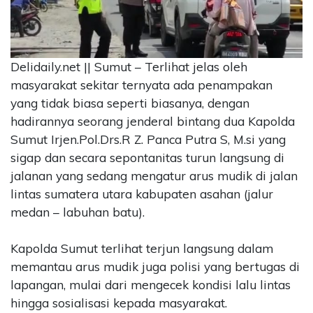
CONTACT
US
Upi
Delidaily.net || Sumut – Terlihat jelas oleh
Themes
masyarakat sekitar ternyata ada penampakan
Tower
Level
yang tidak biasa seperti biasanya, dengan
99,
hadirannya seorang jenderal bintang dua Kapolda
Jl.
Sumut Irjen.Pol.Drs.R Z. Panca Putra S, M.si yang
Merdeka
sigap dan secara sepontanitas turun langsung di
17,
jalanan yang sedang mengatur arus mudik di jalan
Jakarta,
lintas sumatera utara kabupaten asahan (jalur
12345
Telp:
medan – labuhan batu).
123456789
PT
Kapolda Sumut terlihat terjun langsung dalam
Upi
memantau arus mudik juga polisi yang bertugas di
Themes
lapangan, mulai dari mengecek kondisi lalu lintas
Tbk
hingga sosialisasi kepada masyarakat.