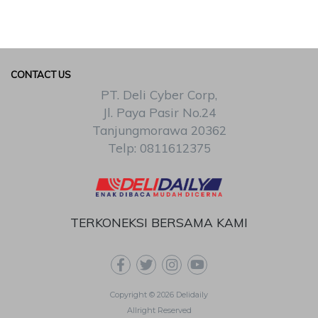
CONTACT US
PT. Deli Cyber Corp,
Jl. Paya Pasir No.24
Tanjungmorawa 20362
Telp: 0811612375
TERKONEKSI BERSAMA KAMI
Copyright © 2026 Delidaily
Allright Reserved