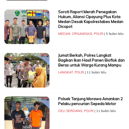
Soroti Raport Merah Penegakan
Hukum, Aliansi Cipayung Plus Kota
Medan Desak Kapolrestabes Medan
Dicopot
MEDAN
,
ORGANISASI
,
POLRI
| 5 bulan lalu
Jumat Berkah, Polres Langkat
Bagikan Ikan Hasil Panen Bioflok dan
Beras untuk Warga Kurang Mampu
LANGKAT
,
POLRI
| 11 bulan lalu
Polsek Tanjung Morawa Amankan 2
Pelaku pencurian Sepeda Motor
DELI SERDANG
,
POLRI
| 11 bulan lalu