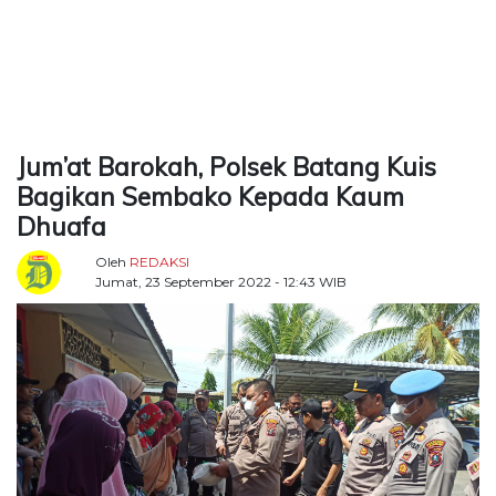
TERKONEKSI
BERSAMA
KAMI
Jum’at Barokah, Polsek Batang Kuis
Bagikan Sembako Kepada Kaum
Dhuafa
Oleh
REDAKSI
Jumat, 23 September 2022 - 12:43 WIB
Copyright
©
2026
Delidaily
Allright
Reserved