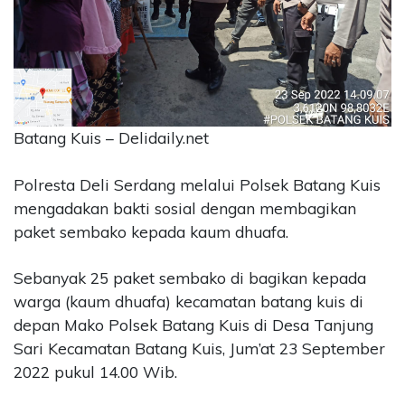
CONTACT
US
Upi
Themes
Tower
Level
Batang Kuis – Delidaily.net
99,
Jl.
Polresta Deli Serdang melalui Polsek Batang Kuis
Merdeka
mengadakan bakti sosial dengan membagikan
17,
paket sembako kepada kaum dhuafa.
Jakarta,
12345
Telp:
Sebanyak 25 paket sembako di bagikan kepada
123456789
warga (kaum dhuafa) kecamatan batang kuis di
PT
depan Mako Polsek Batang Kuis di Desa Tanjung
Upi
Sari Kecamatan Batang Kuis, Jum’at 23 September
Themes
Tbk
2022 pukul 14.00 Wib.