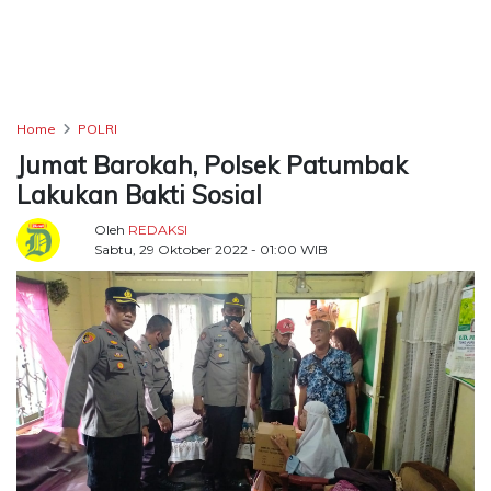
TERKONEKSI
BERSAMA
KAMI
Home
POLRI
Jumat Barokah, Polsek Patumbak
Lakukan Bakti Sosial
Oleh
REDAKSI
Sabtu, 29 Oktober 2022 - 01:00 WIB
Copyright
©
2026
Delidaily
Allright
Reserved