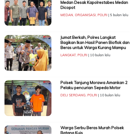
Medan Desak Kapolrestabes Medan
Dicopot
MEDAN
,
ORGANISASI
,
POLRI
| 5 bulan lalu
Jumat Berkah, Polres Langkat
Bagikan Ikan Hasil Panen Bioflok dan
Beras untuk Warga Kurang Mampu
LANGKAT
,
POLRI
| 10 bulan lalu
Polsek Tanjung Morawa Amankan 2
Pelaku pencurian Sepeda Motor
DELI SERDANG
,
POLRI
| 10 bulan lalu
Warga Serbu Beras Murah Polsek
Batang Kuis