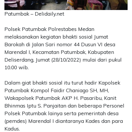
CONTACT
Patumbak – Delidaily.net
US
Upi
Polsek Patumbak Polrestabes Medan
Themes
melaksanakan kegiatan bhakti sosial Jumat
Tower
Level
Barokah di Jalan Sari nomor 44 Dusun VI desa
99,
Marendal I, Kecamatan Patumbak, Kabupaten
Jl.
Deliserdang, Jumat (28/10/2022) mulai dari pukul
Merdeka
10.00 wib.
17,
Jakarta,
12345
Dalam giat bhakti sosial itu turut hadir Kapolsek
Telp:
Patumbak Kompol Faidir Chaniago SH, MH,
123456789
Wakapolsek Patumbak AKP H. Pasaribu, Kanit
PT
Bhinmas Iptu S. Panjaitan dan beberapa Personel
Upi
Polsek Patumbak lainya serta pemerintah desa
Themes
(pemdes) Marendal I diantaranya Kades dan para
Tbk
Kadus.