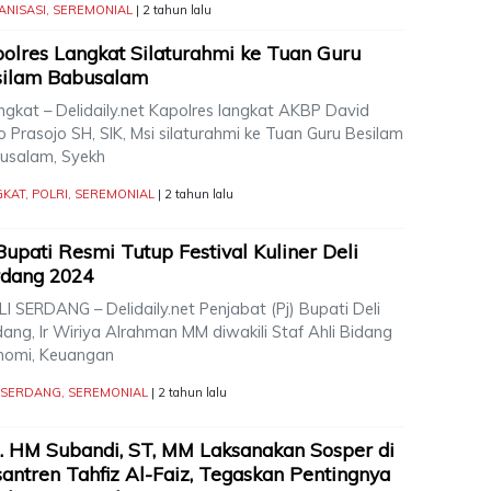
ANISASI
,
SEREMONIAL
| 2 tahun lalu
olres Langkat Silaturahmi ke Tuan Guru
silam Babusalam
gkat – Delidaily.net Kapolres langkat AKBP David
o Prasojo SH, SIK, Msi silaturahmi ke Tuan Guru Besilam
usalam, Syekh
GKAT
,
POLRI
,
SEREMONIAL
| 2 tahun lalu
Bupati Resmi Tutup Festival Kuliner Deli
rdang 2024
I SERDANG – Delidaily.net Penjabat (Pj) Bupati Deli
ang, Ir Wiriya Alrahman MM diwakili Staf Ahli Bidang
nomi, Keuangan
I SERDANG
,
SEREMONIAL
| 2 tahun lalu
. HM Subandi, ST, MM Laksanakan Sosper di
antren Tahfiz Al-Faiz, Tegaskan Pentingnya