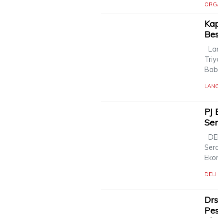
ORG
Kap
Be
Lan
Triy
Bab
LAN
PJ 
Se
DEL
Serd
Eko
DEL
Drs
Pes