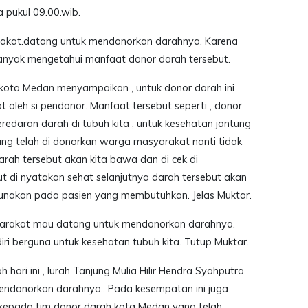
a pukul 09.00.wib.
arakat.datang untuk mendonorkan darahnya. Karena
anyak mengetahui manfaat donor darah tersebut.
 kota Medan menyampaikan , untuk donor darah ini
oleh si pendonor. Manfaat tersebut seperti , donor
redaran darah di tubuh kita , untuk kesehatan jantung
ang telah di donorkan warga masyarakat nanti tidak
arah tersebut akan kita bawa dan di cek di
ut di nyatakan sehat selanjutnya darah tersebut akan
gunakan pada pasien yang membutuhkan. Jelas Muktar.
rakat mau datang untuk mendonorkan darahnya.
diri berguna untuk kesehatan tubuh kita. Tutup Muktar.
 hari ini , lurah Tanjung Mulia Hilir Hendra Syahputra
ndonorkan darahnya.. Pada kesempatan ini juga
 kepada tim donor darah kota Medan yang telah