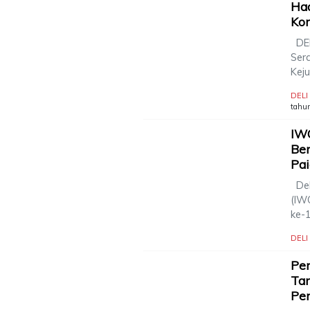
Had
Kom
DEL
Ser
Kej
DEL
tahun
IW
Be
Pa
Del
(IW
ke-
DEL
Pen
Ta
Pe