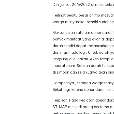
Deli Jum’at 20/5/2022 di mulai sekir
Terlihat begitu besar animo masy
warga masyarakat sendiri sudah b
Muktar salah satu tim donor darah
banyak manfaat yang akan di dapat 
darah sendiri dapat melancarkan pe
dan masih ada lagi.. Untuk darah y
langsung di gunakan. Akan tetapi d
laboratorium. Setelah darah terseb
di simpan dan selanjutnya akan di
Harapannya , semoga warga masya
Sekali lagi ,karena donor darah sen
Terpisah. Pada kegiatan donor darah
ST. MAP menjadi orang pertama me
beliau menyampaikan terima kasih