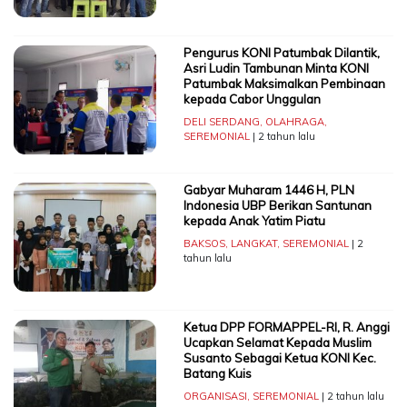
Pengurus KONI Patumbak Dilantik,
Asri Ludin Tambunan Minta KONI
Patumbak Maksimalkan Pembinaan
kepada Cabor Unggulan
DELI SERDANG
,
OLAHRAGA
,
SEREMONIAL
| 2 tahun lalu
Gabyar Muharam 1446 H, PLN
Indonesia UBP Berikan Santunan
kepada Anak Yatim Piatu
BAKSOS
,
LANGKAT
,
SEREMONIAL
| 2
tahun lalu
Ketua DPP FORMAPPEL-RI, R. Anggi
Ucapkan Selamat Kepada Muslim
Susanto Sebagai Ketua KONI Kec.
Batang Kuis
ORGANISASI
,
SEREMONIAL
| 2 tahun lalu