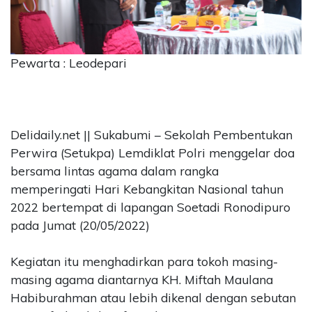
CONTACT
US
Upi
Pewarta : Leodepari
Themes
Tower
Level
99,
Jl.
Delidaily.net || Sukabumi – Sekolah Pembentukan
Merdeka
Perwira (Setukpa) Lemdiklat Polri menggelar doa
17,
bersama lintas agama dalam rangka
Jakarta,
memperingati Hari Kebangkitan Nasional tahun
12345
2022 bertempat di lapangan Soetadi Ronodipuro
Telp:
123456789
pada Jumat (20/05/2022)
PT
Upi
Kegiatan itu menghadirkan para tokoh masing-
Themes
masing agama diantarnya KH. Miftah Maulana
Tbk
Habiburahman atau lebih dikenal dengan sebutan