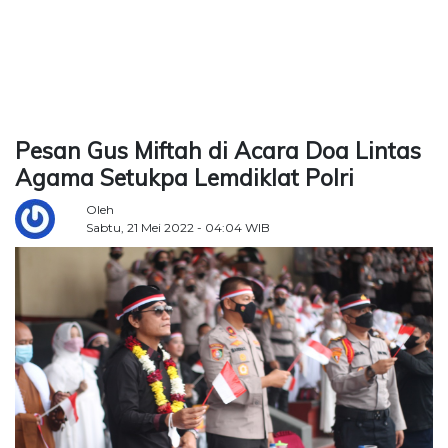
TERKONEKSI
BERSAMA
KAMI
Pesan Gus Miftah di Acara Doa Lintas
Agama Setukpa Lemdiklat Polri
Oleh
Sabtu, 21 Mei 2022 - 04:04 WIB
Copyright
©
2026
Delidaily
Allright
Reserved