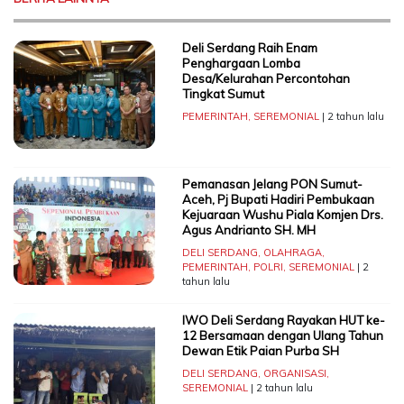
Deli Serdang Raih Enam
Penghargaan Lomba
Desa/Kelurahan Percontohan
Tingkat Sumut
PEMERINTAH
,
SEREMONIAL
| 2 tahun lalu
Pemanasan Jelang PON Sumut-
Aceh, Pj Bupati Hadiri Pembukaan
Kejuaraan Wushu Piala Komjen Drs.
Agus Andrianto SH. MH
DELI SERDANG
,
OLAHRAGA
,
PEMERINTAH
,
POLRI
,
SEREMONIAL
| 2
tahun lalu
IWO Deli Serdang Rayakan HUT ke-
12 Bersamaan dengan Ulang Tahun
Dewan Etik Paian Purba SH
DELI SERDANG
,
ORGANISASI
,
SEREMONIAL
| 2 tahun lalu