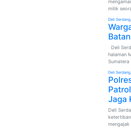
mengamank
milik seo
Deli Serdang
Warga
Batan
Deli Serd
halaman M
Sumatera 
Deli Serdang
Polre
Patro
Jaga
Deli Serd
ketertiba
mengajak 