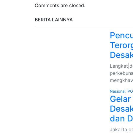
Comments are closed.
BERITA LAINNYA
Pencu
Teror
Desa
Langkat|de
perkebuna
mengkhawa
Nasional
,
PO
Gelar
Desak
dan D
Jakarta|d