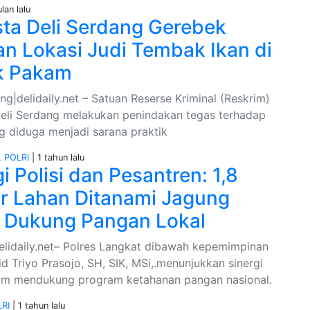
lan lalu
sta Deli Serdang Gerebek
n Lokasi Judi Tembak Ikan di
k Pakam
ng|delidaily.net – Satuan Reserse Kriminal (Reskrim)
Deli Serdang melakukan penindakan tegas terhadap
ng diduga menjadi sarana praktik
,
POLRI
| 1 tahun lalu
i Polisi dan Pesantren: 1,8
r Lahan Ditanami Jagung
 Dukung Pangan Lokal
elidaily.net– Polres Langkat dibawah kepemimpinan
 Triyo Prasojo, SH, SIK, MSi,.menunjukkan sinergi
am mendukung program ketahanan pangan nasional.
RI
| 1 tahun lalu