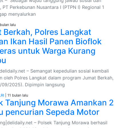
.net – Sebagai wujud tanggung jawab sosial dan
s, PT Perkebunan Nusantara I (PTPN I) Regional 1
gap menyalurkan
bulan lalu
 Berkah, Polres Langkat
an Ikan Hasil Panen Bioflok
eras untuk Warga Kurang
pu
delidaily.net – Semangat kepedulian sosial kembali
n oleh Polres Langkat dalam program Jumat Berkah,
/09/2025). Dipimpin langsung
RI
| 11 bulan lalu
k Tanjung Morawa Amankan 2
u pencurian Sepeda Motor
ng|delidaily.net – Polsek Tanjung Morawa berhasil