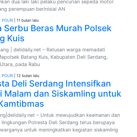
an dua laki laki pelaku pencurian sepeda motor
rang perempuan berinisial AN
,
POLRI
| 11 bulan lalu
 Serbu Beras Murah Polsek
g Kuis
ang | delidaily.net – Ratusan warga memadati
apolsek Batang Kuis, Kabupaten Deli Serdang,
Utara, pada Rabu
,
POLRI
| 12 bulan lalu
sta Deli Serdang Intensifkan
li Malam dan Siskamling untuk
 Kamtibmas
ang|delidaily.net – Untuk mewujudkan keamanan dan
n lingkungan Polresta Deli Serdang terus berupaya
warganya untuk meningkatkan kegiatan siskamling