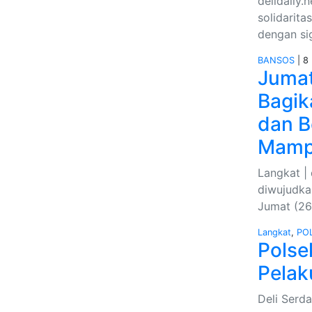
delidaily
solidarita
dengan si
BANSOS
| 8 
Jumat
Bagik
dan B
Mam
Langkat | 
diwujudka
Jumat (26
Langkat
,
POL
Polse
Pelak
Deli Serda