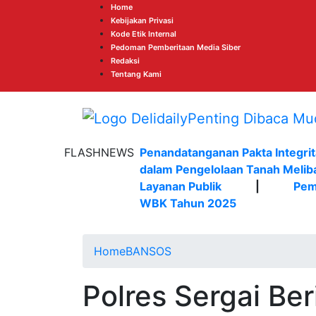
Home
Kebijakan Privasi
Kode Etik Internal
Pedoman Pemberitaan Media Siber
Redaksi
Tentang Kami
FLASHNEWS
Penandatanganan Pakta Integrit
dalam Pengelolaan Tanah Melib
Layanan Publik
|
Pem
WBK Tahun 2025
Home
BANSOS
Polres Sergai Be