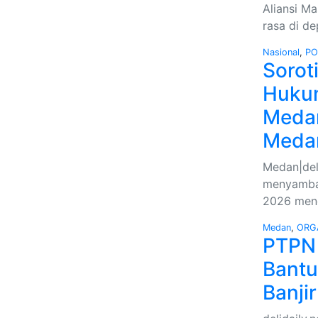
Aliansi M
rasa di d
Nasional
,
PO
Sorot
Hukum
Medan
Meda
Medan|del
menyamban
2026 mend
Medan
,
ORG
PTPN 
Bantu
Banjir