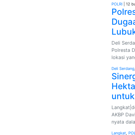
POLRI
| 12 bu
Polre
Dugaa
Lubu
Deli Serda
Polresta 
lokasi ya
Deli Serdang
Sinerg
Hekta
untuk
Langkat|d
AKBP David
nyata dal
Langkat
,
POL