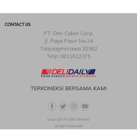
CONTACT US
PT. Deli Cyber Corp,
Jl. Paya Pasir No.24
Tanjungmorawa 20362
Telp: 0811612375
TERKONEKSI BERSAMA KAMI
Copyright © 2026 Delidaily
Allright Reserved