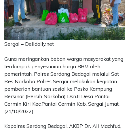
CONTACT
US
Upi
Themes
Tower
Level
Sergai – Delidaily.net
99,
Jl.
Guna meringankan beban warga masyarakat yang
Merdeka
terdampak penyesuaian harga BBM oleh
17,
pemerintah, Polres Serdang Bedagai melalui Sat
Jakarta,
12345
Res Narkoba Polres Sergai melakukan kegiatan
Telp:
pemberian bantuan sosial ke Posko Kampung
123456789
Bersinar (Bersih Narkoba) Dsn.II Desa Pantai
PT
Cermin Kiri Kec.Pantai Cermin Kab. Sergai Jumat,
Upi
(21/10/2022)
Themes
Tbk
Kapolres Serdang Bedagai, AKBP Dr. Ali Machfud,