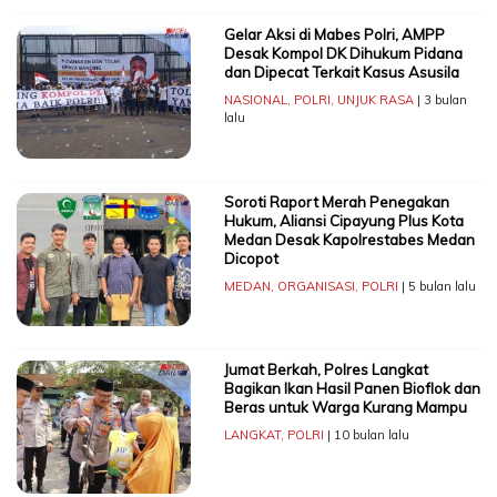
Gelar Aksi di Mabes Polri, AMPP
Desak Kompol DK Dihukum Pidana
dan Dipecat Terkait Kasus Asusila
NASIONAL
,
POLRI
,
UNJUK RASA
| 3 bulan
lalu
Soroti Raport Merah Penegakan
Hukum, Aliansi Cipayung Plus Kota
Medan Desak Kapolrestabes Medan
Dicopot
MEDAN
,
ORGANISASI
,
POLRI
| 5 bulan lalu
Jumat Berkah, Polres Langkat
Bagikan Ikan Hasil Panen Bioflok dan
Beras untuk Warga Kurang Mampu
LANGKAT
,
POLRI
| 10 bulan lalu