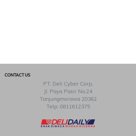
CONTACT US
PT. Deli Cyber Corp,
Jl. Paya Pasir No.24
Tanjungmorawa 20362
Telp: 0811612375