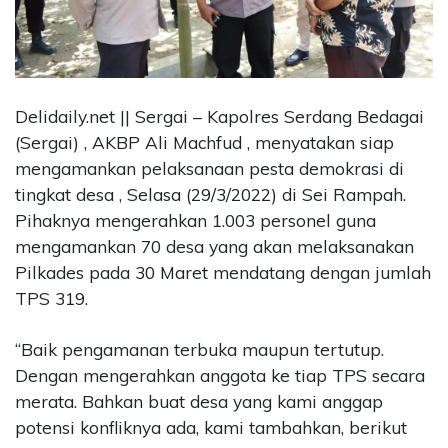
CONTACT
US
Upi
Themes
Delidaily.net || Sergai – Kapolres Serdang Bedagai
Tower
(Sergai) , AKBP Ali Machfud , menyatakan siap
Level
mengamankan pelaksanaan pesta demokrasi di
99,
Jl.
tingkat desa , Selasa (29/3/2022) di Sei Rampah.
Merdeka
Pihaknya mengerahkan 1.003 personel guna
17,
mengamankan 70 desa yang akan melaksanakan
Jakarta,
Pilkades pada 30 Maret mendatang dengan jumlah
12345
TPS 319.
Telp:
123456789
PT
“Baik pengamanan terbuka maupun tertutup.
Upi
Dengan mengerahkan anggota ke tiap TPS secara
Themes
merata. Bahkan buat desa yang kami anggap
Tbk
potensi konfliknya ada, kami tambahkan, berikut