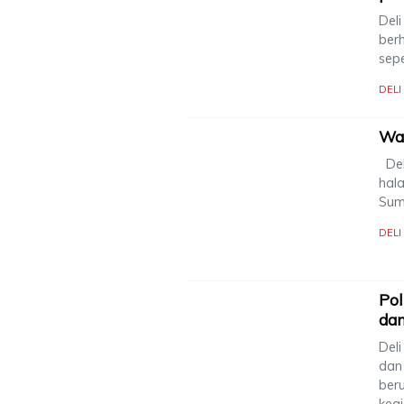
Del
ber
sep
DEL
War
Del
hal
Sum
DEL
Pol
dan
Del
dan 
ber
keg