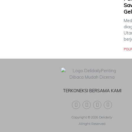
Saw
Gel
Meda
dia
Uta
berj
POLR
TERKONEKSI BERSAMA KAMI
Copyright © 2026 Delidaily
Allright Reserved