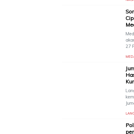
Sor
Cip
Me
Med
aka
27 
MED
Jum
Has
Ku
Lang
kem
Jum
LAN
Po
pen