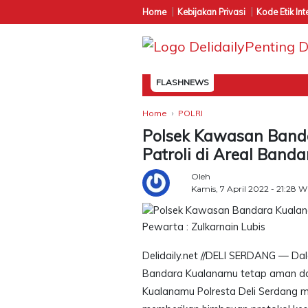
Home
Kebijakan Privasi
Kode Etik Int
FLASHNEWS
Home
POLRI
Polsek Kawasan Band
Patroli di Areal Band
Oleh
Kamis, 7 April 2022 - 21:28 W
Pewarta : Zulkarnain Lubis
Delidaily.net //DELI SERDANG — Da
Bandara Kualanamu tetap aman dan
Kualanamu Polresta Deli Serdang m