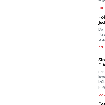
POLR
Pol
Jud
Deli
(Re
teg
DEL
Sin
Dit
Lan
kep
MSi
pro
LAN
Pen