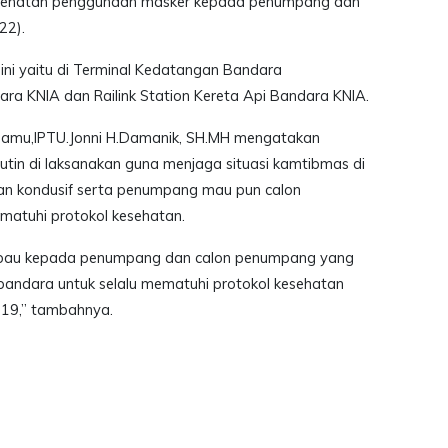
esehatan penggunaan masker kepada penumpang dan
22).
 ini yaitu di Terminal Kedatangan Bandara
ra KNIA dan Railink Station Kereta Api Bandara KNIA.
amu,IPTU.Jonni H.Damanik, SH.MH mengatakan
 rutin di laksanakan guna menjaga situasi kamtibmas di
n kondusif serta penumpang mau pun calon
ematuhi protokol kesehatan.
himbau kepada penumpang dan calon penumpang yang
bandara untuk selalu mematuhi protokol kesehatan
19,” tambahnya.