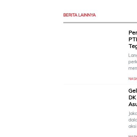
BERITA LAINNYA
Pen
PT
Te
Lang
per
men
NAS
Gel
DK 
Asu
Jak
dal
aks
NAS