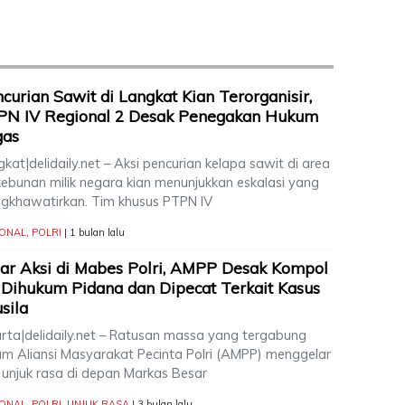
curian Sawit di Langkat Kian Terorganisir,
PN IV Regional 2 Desak Penegakan Hukum
gas
kat|delidaily.net – Aksi pencurian kelapa sawit di area
kebunan milik negara kian menunjukkan eskalasi yang
gkhawatirkan. Tim khusus PTPN IV
IONAL
,
POLRI
| 1 bulan lalu
ar Aksi di Mabes Polri, AMPP Desak Kompol
Dihukum Pidana dan Dipecat Terkait Kasus
sila
arta|delidaily.net – Ratusan massa yang tergabung
am Aliansi Masyarakat Pecinta Polri (AMPP) menggelar
i unjuk rasa di depan Markas Besar
IONAL
,
POLRI
,
UNJUK RASA
| 3 bulan lalu