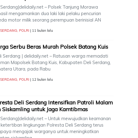
i Serdang|delidaily.net – Polsek Tanjung Morawa
hasil mengamankan dua laki laki pelaku pencurian
eda motor milik seorang perempuan berinisial AN
I SERDANG
,
POLRI
| 11 bulan lalu
ga Serbu Beras Murah Polsek Batang Kuis
i Serdang | delidaily.net – Ratusan warga memadati
aman Mapolsek Batang Kuis, Kabupaten Deli Serdang,
atera Utara, pada Rabu
I SERDANG
,
POLRI
| 12 bulan lalu
resta Deli Serdang Intensifkan Patroli Malam
 Siskamling untuk Jaga Kamtibmas
i Serdang|delidaily.net – Untuk mewujudkan keamanan
ketertiban lingkungan Polresta Deli Serdang terus
upaya mengajak warganya untuk meningkatkan
iatan siskamling