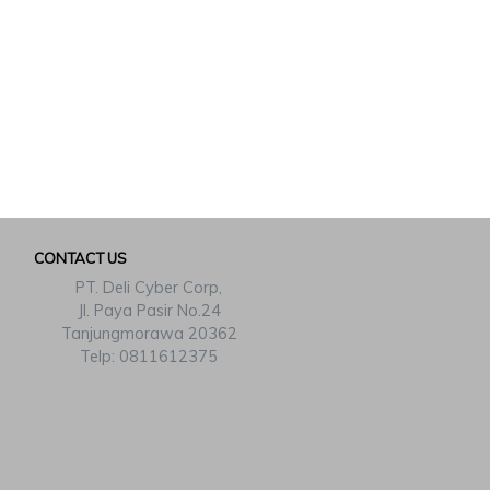
CONTACT US
PT. Deli Cyber Corp,
Jl. Paya Pasir No.24
Tanjungmorawa 20362
Telp: 0811612375