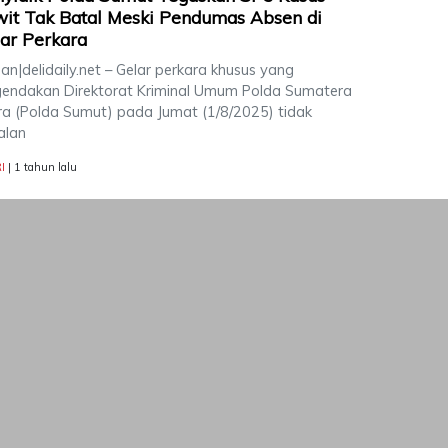
it Tak Batal Meski Pendumas Absen di
ar Perkara
n|delidaily.net – Gelar perkara khusus yang
gendakan Direktorat Kriminal Umum Polda Sumatera
ra (Polda Sumut) pada Jumat (1/8/2025) tidak
alan
I
| 1 tahun lalu