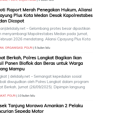
oti Raport Merah Penegakan Hukum, Aliansi
ayung Plus Kota Medan Desak Kapolrestabes
dan Dicopot
an|delidaily.net – Gelombang protes besar dipastikan
n menyambangi Mapolrestabes Medan pada Jumat,
Februari 2026 mendatang. Aliansi Cipayung Plus Kota
AN
,
ORGANISASI
,
POLRI
| 5 bulan lalu
at Berkah, Polres Langkat Bagikan Ikan
il Panen Bioflok dan Beras untuk Warga
rang Mampu
kat | delidaily.net – Semangat kepedulian sosial
bali diwujudkan oleh Polres Langkat dalam program
at Berkah, Jumat (26/09/2025). Dipimpin langsung
GKAT
,
POLRI
| 10 bulan lalu
lsek Tanjung Morawa Amankan 2 Pelaku
curian Sepeda Motor