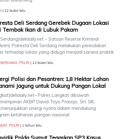
I
| 12 bulan lalu
resta Deli Serdang Gerebek Dugaan Lokasi
i Tembak Ikan di Lubuk Pakam
 Serdang|delidaily.net – Satuan Reserse Kriminal
skrim) Polresta Deli Serdang melakukan penindakan
as terhadap lokasi yang diduga menjadi sarana praktik
I SERDANG
,
POLRI
| 12 bulan lalu
ergi Polisi dan Pesantren: 1,8 Hektar Lahan
anami Jagung untuk Dukung Pangan Lokal
gkat|delidaily.net– Polres Langkat dibawah
emimpinan AKBP David Triyo Prasojo, SH, SIK,
,.menunjukkan sinergi nyata dalam mendukung
gram ketahanan pangan nasional.
GKAT
,
POLRI
| 1 tahun lalu
yidik Polda Sumut Tegaskan SP3 Kasus