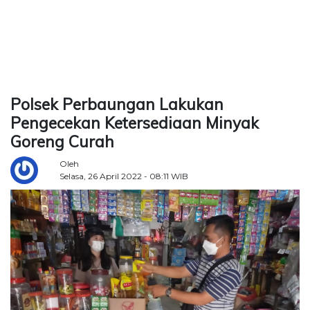
TERKONEKSI
BERSAMA
KAMI
Polsek Perbaungan Lakukan
Pengecekan Ketersediaan Minyak
Goreng Curah
Oleh
Selasa, 26 April 2022 - 08:11 WIB
Copyright
©
2026
Delidaily
Allright
Reserved