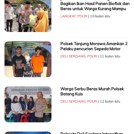
Bagikan Ikan Hasil Panen Bioflok dan
Beras untuk Warga Kurang Mampu
LANGKAT
,
POLRI
| 10 bulan lalu
Polsek Tanjung Morawa Amankan 2
Pelaku pencurian Sepeda Motor
DELI SERDANG
,
POLRI
| 11 bulan lalu
Warga Serbu Beras Murah Polsek
Batang Kuis
DELI SERDANG
,
POLRI
| 12 bulan lalu
Polresta Deli Serdang Intensifkan