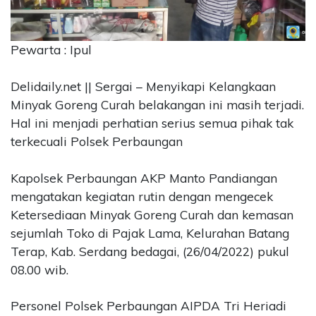
CONTACT
US
Pewarta : Ipul
Upi
Themes
Delidaily.net || Sergai – Menyikapi Kelangkaan
Tower
Level
Minyak Goreng Curah belakangan ini masih terjadi.
99,
Hal ini menjadi perhatian serius semua pihak tak
Jl.
terkecuali Polsek Perbaungan
Merdeka
17,
Kapolsek Perbaungan AKP Manto Pandiangan
Jakarta,
mengatakan kegiatan rutin dengan mengecek
12345
Telp:
Ketersediaan Minyak Goreng Curah dan kemasan
123456789
sejumlah Toko di Pajak Lama, Kelurahan Batang
PT
Terap, Kab. Serdang bedagai, (26/04/2022) pukul
Upi
08.00 wib.
Themes
Tbk
Personel Polsek Perbaungan AIPDA Tri Heriadi