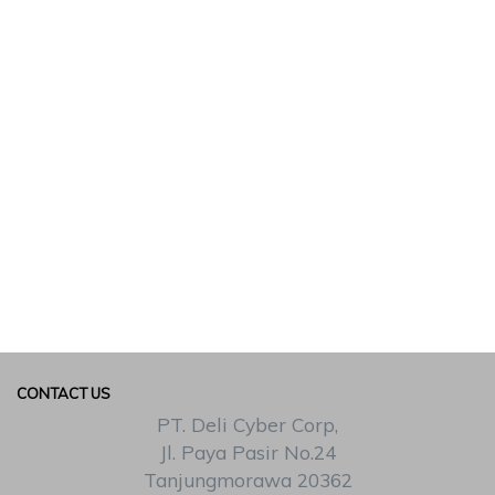
CONTACT US
PT. Deli Cyber Corp,
Jl. Paya Pasir No.24
Tanjungmorawa 20362