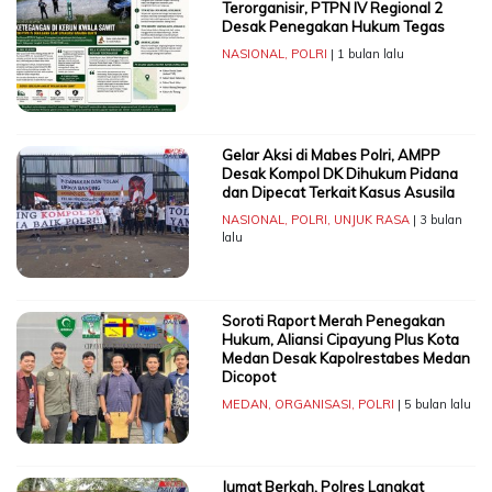
Terorganisir, PTPN IV Regional 2
Desak Penegakan Hukum Tegas
NASIONAL
,
POLRI
| 1 bulan lalu
Gelar Aksi di Mabes Polri, AMPP
Desak Kompol DK Dihukum Pidana
dan Dipecat Terkait Kasus Asusila
NASIONAL
,
POLRI
,
UNJUK RASA
| 3 bulan
lalu
Soroti Raport Merah Penegakan
Hukum, Aliansi Cipayung Plus Kota
Medan Desak Kapolrestabes Medan
Dicopot
MEDAN
,
ORGANISASI
,
POLRI
| 5 bulan lalu
Jumat Berkah, Polres Langkat