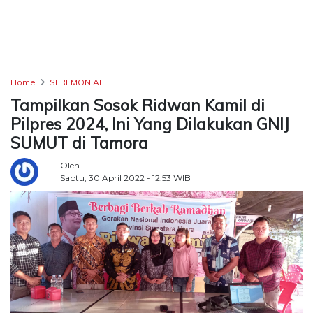
TERKONEKSI
BERSAMA
KAMI
Home
SEREMONIAL
Tampilkan Sosok Ridwan Kamil di
Pilpres 2024, Ini Yang Dilakukan GNIJ
SUMUT di Tamora
Oleh
Sabtu, 30 April 2022 - 12:53 WIB
Copyright
©
2026
Delidaily
Allright
Reserved