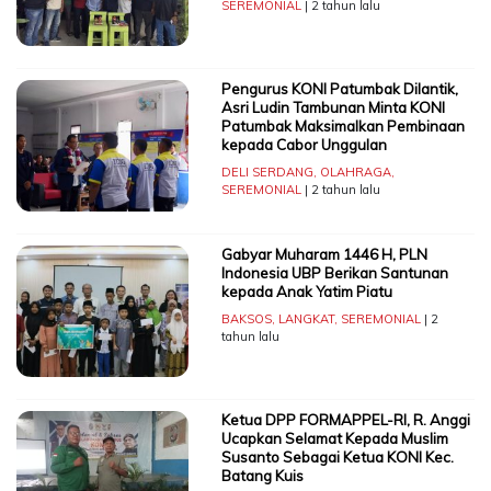
SEREMONIAL
| 2 tahun lalu
Pengurus KONI Patumbak Dilantik,
Asri Ludin Tambunan Minta KONI
Patumbak Maksimalkan Pembinaan
kepada Cabor Unggulan
DELI SERDANG
,
OLAHRAGA
,
SEREMONIAL
| 2 tahun lalu
Gabyar Muharam 1446 H, PLN
Indonesia UBP Berikan Santunan
kepada Anak Yatim Piatu
BAKSOS
,
LANGKAT
,
SEREMONIAL
| 2
tahun lalu
Ketua DPP FORMAPPEL-RI, R. Anggi
Ucapkan Selamat Kepada Muslim
Susanto Sebagai Ketua KONI Kec.
Batang Kuis