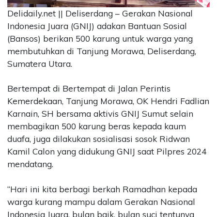
Delidaily.net || Deliserdang – Gerakan Nasional
CONTACT
US
Indonesia Juara (GNIJ) adakan Bantuan Sosial
(Bansos) berikan 500 karung untuk warga yang
Upi
Themes
membutuhkan di Tanjung Morawa, Deliserdang,
Tower
Sumatera Utara.
Level
99,
Bertempat di Bertempat di Jalan Perintis
Jl.
Kemerdekaan, Tanjung Morawa, OK Hendri Fadlian
Merdeka
Karnain, SH bersama aktivis GNIJ Sumut selain
17,
Jakarta,
membagikan 500 karung beras kepada kaum
12345
duafa, juga dilakukan sosialisasi sosok Ridwan
Telp:
Kamil Calon yang didukung GNIJ saat Pilpres 2024
123456789
mendatang.
PT
Upi
Themes
“Hari ini kita berbagi berkah Ramadhan kepada
Tbk
warga kurang mampu dalam Gerakan Nasional
Indonesia Juara, bulan baik, bulan suci tentunya