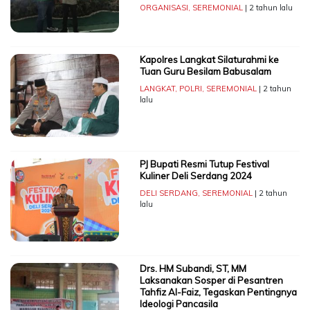
ORGANISASI
,
SEREMONIAL
| 2 tahun lalu
Kapolres Langkat Silaturahmi ke
Tuan Guru Besilam Babusalam
LANGKAT
,
POLRI
,
SEREMONIAL
| 2 tahun
lalu
PJ Bupati Resmi Tutup Festival
Kuliner Deli Serdang 2024
DELI SERDANG
,
SEREMONIAL
| 2 tahun
lalu
Drs. HM Subandi, ST, MM
Laksanakan Sosper di Pesantren
Tahfiz Al-Faiz, Tegaskan Pentingnya
Ideologi Pancasila