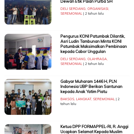
Dewan Etik Paian Purba SH
DELI SERDANG
,
ORGANISASI
,
SEREMONIAL
| 2 tahun lalu
Pengurus KONI Patumbak Dilantik,
Asri Ludin Tambunan Minta KONI
Patumbak Maksimalkan Pembinaan
kepada Cabor Unggulan
DELI SERDANG
,
OLAHRAGA
,
SEREMONIAL
| 2 tahun lalu
Gabyar Muharam 1446 H, PLN
Indonesia UBP Berikan Santunan
kepada Anak Yatim Piatu
BAKSOS
,
LANGKAT
,
SEREMONIAL
| 2
tahun lalu
Ketua DPP FORMAPPEL-RI, R. Anggi
Ucapkan Selamat Kepada Muslim