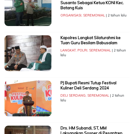
Susanto Sebagai Ketua KONI Kec.
Batang Kuis
ORGANISASI
,
SEREMONIAL
| 2 tahun lalu
Kapolres Langkat Silaturahmi ke
Tuan Guru Besilam Babusalam
LANGKAT
,
POLRI
,
SEREMONIAL
| 2 tahun
lalu
PJ Bupati Resmi Tutup Festival
Kuliner Deli Serdang 2024
DELI SERDANG
,
SEREMONIAL
| 2 tahun
lalu
Drs. HM Subandi, ST, MM
Laksanakan Sosper di Pesantren