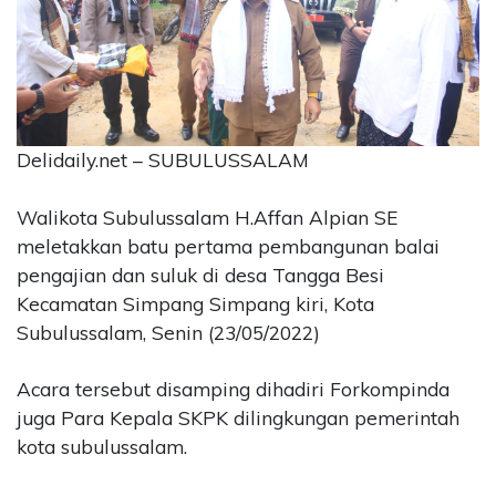
CONTACT
US
Upi
Themes
Tower
Delidaily.net – SUBULUSSALAM
Level
99,
Jl.
Walikota Subulussalam H.Affan Alpian SE
Merdeka
meletakkan batu pertama pembangunan balai
17,
pengajian dan suluk di desa Tangga Besi
Jakarta,
Kecamatan Simpang Simpang kiri, Kota
12345
Subulussalam, Senin (23/05/2022)
Telp:
123456789
PT
Acara tersebut disamping dihadiri Forkompinda
Upi
juga Para Kepala SKPK dilingkungan pemerintah
Themes
kota subulussalam.
Tbk