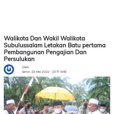
TERKONEKSI
BERSAMA
KAMI
Walikota Dan Wakil Walikota
Subulussalam Letakan Batu pertama
Pembangunan Pengajian Dan
Persulukan
Oleh
Senin, 23 Mei 2022 - 23:17 WIB
Copyright
©
2026
Delidaily
Allright
Reserved