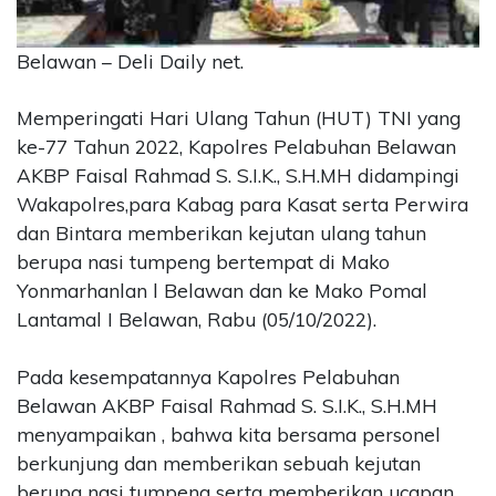
CONTACT
US
Belawan – Deli Daily net.
Upi
Themes
Memperingati Hari Ulang Tahun (HUT) TNI yang
Tower
ke-77 Tahun 2022, Kapolres Pelabuhan Belawan
Level
AKBP Faisal Rahmad S. S.I.K., S.H.MH didampingi
99,
Wakapolres,para Kabag para Kasat serta Perwira
Jl.
dan Bintara memberikan kejutan ulang tahun
Merdeka
17,
berupa nasi tumpeng bertempat di Mako
Jakarta,
Yonmarhanlan l Belawan dan ke Mako Pomal
12345
Lantamal I Belawan, Rabu (05/10/2022).
Telp:
123456789
Pada kesempatannya Kapolres Pelabuhan
PT
Belawan AKBP Faisal Rahmad S. S.I.K., S.H.MH
Upi
Themes
menyampaikan , bahwa kita bersama personel
Tbk
berkunjung dan memberikan sebuah kejutan
berupa nasi tumpeng serta memberikan ucapan