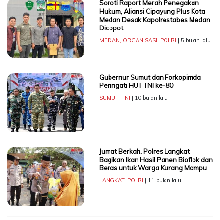
Soroti Raport Merah Penegakan
Hukum, Aliansi Cipayung Plus Kota
Medan Desak Kapolrestabes Medan
Dicopot
MEDAN
,
ORGANISASI
,
POLRI
| 5 bulan lalu
Gubernur Sumut dan Forkopimda
Peringati HUT TNI ke-80
SUMUT
,
TNI
| 10 bulan lalu
Jumat Berkah, Polres Langkat
Bagikan Ikan Hasil Panen Bioflok dan
Beras untuk Warga Kurang Mampu
LANGKAT
,
POLRI
| 11 bulan lalu