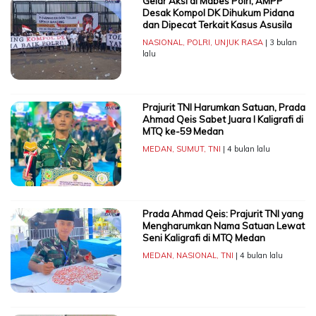
Gelar Aksi di Mabes Polri, AMPP
Desak Kompol DK Dihukum Pidana
dan Dipecat Terkait Kasus Asusila
NASIONAL
,
POLRI
,
UNJUK RASA
| 3 bulan
lalu
Prajurit TNI Harumkan Satuan, Prada
Ahmad Qeis Sabet Juara I Kaligrafi di
MTQ ke-59 Medan
MEDAN
,
SUMUT
,
TNI
| 4 bulan lalu
Prada Ahmad Qeis: Prajurit TNI yang
Mengharumkan Nama Satuan Lewat
Seni Kaligrafi di MTQ Medan
MEDAN
,
NASIONAL
,
TNI
| 4 bulan lalu