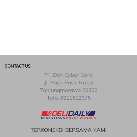
CONTACT US
PT. Deli Cyber Corp,
Jl. Paya Pasir No.24
Tanjungmorawa 20362
Telp: 0811612375
TERKONEKSI BERSAMA KAMI