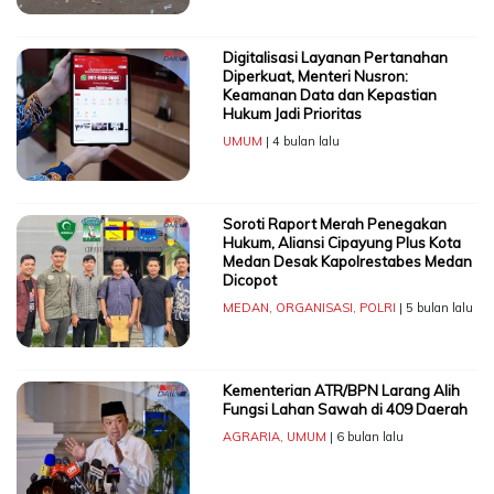
Digitalisasi Layanan Pertanahan
Diperkuat, Menteri Nusron:
Keamanan Data dan Kepastian
Hukum Jadi Prioritas
UMUM
| 4 bulan lalu
Soroti Raport Merah Penegakan
Hukum, Aliansi Cipayung Plus Kota
Medan Desak Kapolrestabes Medan
Dicopot
MEDAN
,
ORGANISASI
,
POLRI
| 5 bulan lalu
Kementerian ATR/BPN Larang Alih
Fungsi Lahan Sawah di 409 Daerah
AGRARIA
,
UMUM
| 6 bulan lalu