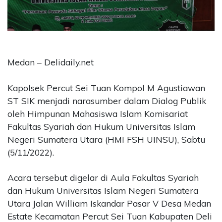
CONTACT
US
Upi
Themes
Tower
Medan – Delidaily.net
Level
99,
Kapolsek Percut Sei Tuan Kompol M Agustiawan
Jl.
ST SIK menjadi narasumber dalam Dialog Publik
Merdeka
oleh Himpunan Mahasiswa Islam Komisariat
17,
Fakultas Syariah dan Hukum Universitas Islam
Jakarta,
12345
Negeri Sumatera Utara (HMI FSH UINSU), Sabtu
Telp:
(5/11/2022).
123456789
PT
Acara tersebut digelar di Aula Fakultas Syariah
Upi
dan Hukum Universitas Islam Negeri Sumatera
Themes
Utara Jalan William Iskandar Pasar V Desa Medan
Tbk
Estate Kecamatan Percut Sei Tuan Kabupaten Deli