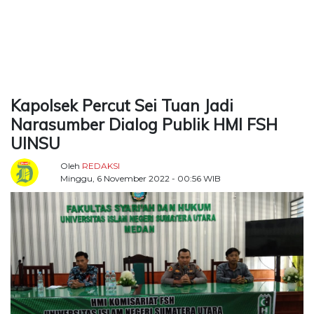
TERKONEKSI
BERSAMA
KAMI
Kapolsek Percut Sei Tuan Jadi
Narasumber Dialog Publik HMI FSH
UINSU
Oleh
REDAKSI
Minggu, 6 November 2022 - 00:56 WIB
Copyright
©
2026
Delidaily
Allright
Reserved