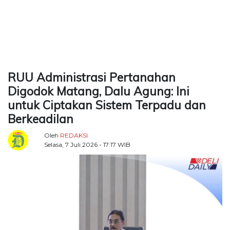
TERKONEKSI
BERSAMA
KAMI
RUU Administrasi Pertanahan
Digodok Matang, Dalu Agung: Ini
untuk Ciptakan Sistem Terpadu dan
Berkeadilan
Oleh
REDAKSI
Selasa, 7 Juli 2026 - 17:17 WIB
Copyright
©
2026
Delidaily
Allright
Reserved