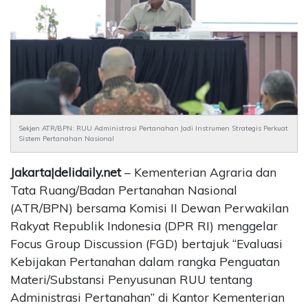
CONTACT
US
Upi
Themes
Tower
Level
99,
Sekjen ATR/BPN: RUU Administrasi Pertanahan Jadi Instrumen Strategis Perkuat
Jl.
Sistem Pertanahan Nasional
Merdeka
17,
Jakarta|delidaily.net
– Kementerian Agraria dan
Jakarta,
Tata Ruang/Badan Pertanahan Nasional
12345
Telp:
(ATR/BPN) bersama Komisi II Dewan Perwakilan
123456789
Rakyat Republik Indonesia (DPR RI) menggelar
PT
Focus Group Discussion (FGD) bertajuk “Evaluasi
Upi
Kebijakan Pertanahan dalam rangka Penguatan
Themes
Materi/Substansi Penyusunan RUU tentang
Tbk
Administrasi Pertanahan” di Kantor Kementerian