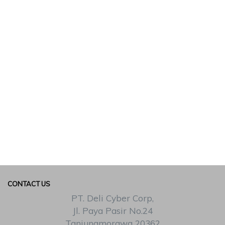
CONTACT US
PT. Deli Cyber Corp,
Jl. Paya Pasir No.24
Tanjungmorawa 20362