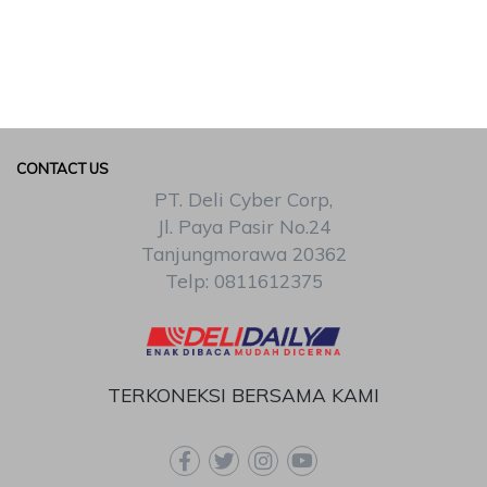
CONTACT US
PT. Deli Cyber Corp,
Jl. Paya Pasir No.24
Tanjungmorawa 20362
Telp: 0811612375
TERKONEKSI BERSAMA KAMI