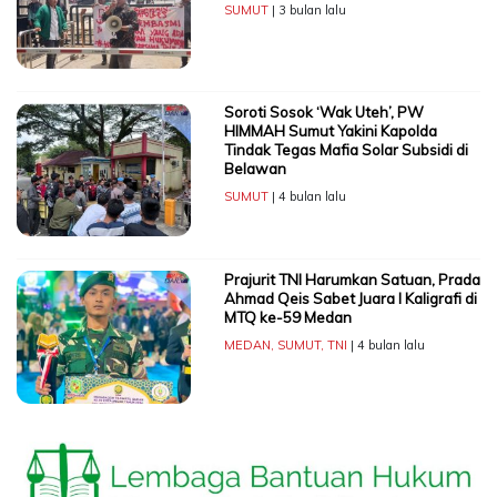
SUMUT
| 3 bulan lalu
Soroti Sosok ‘Wak Uteh’, PW
HIMMAH Sumut Yakini Kapolda
Tindak Tegas Mafia Solar Subsidi di
Belawan
SUMUT
| 4 bulan lalu
Prajurit TNI Harumkan Satuan, Prada
Ahmad Qeis Sabet Juara I Kaligrafi di
MTQ ke-59 Medan
MEDAN
,
SUMUT
,
TNI
| 4 bulan lalu