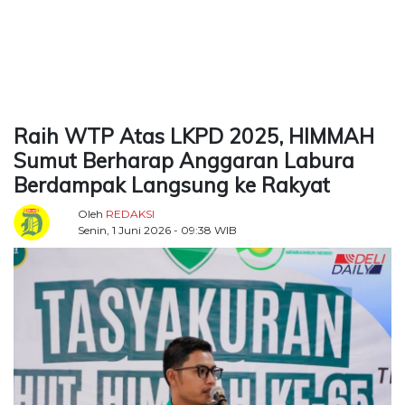
TERKONEKSI
BERSAMA
KAMI
Raih WTP Atas LKPD 2025, HIMMAH
Sumut Berharap Anggaran Labura
Berdampak Langsung ke Rakyat
Oleh
REDAKSI
Senin, 1 Juni 2026 - 09:38 WIB
Copyright
©
2026
Delidaily
Allright
Reserved