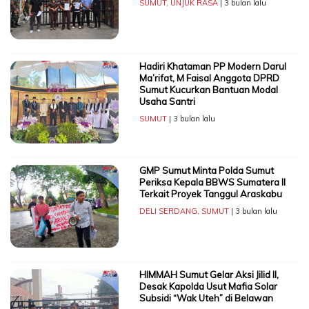
SUMUT
,
UNJUK RASA
| 3 bulan lalu
Hadiri Khataman PP Modern Darul
Ma’rifat, M Faisal Anggota DPRD
Sumut Kucurkan Bantuan Modal
Usaha Santri
SUMUT
| 3 bulan lalu
GMP Sumut Minta Polda Sumut
Periksa Kepala BBWS Sumatera II
Terkait Proyek Tanggul Araskabu
DELI SERDANG
,
SUMUT
| 3 bulan lalu
HIMMAH Sumut Gelar Aksi Jilid II,
Desak Kapolda Usut Mafia Solar
Subsidi “Wak Uteh” di Belawan