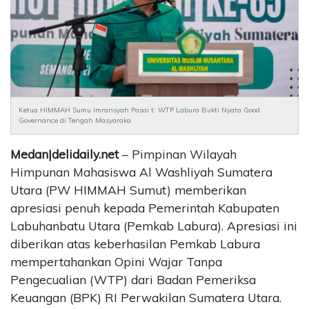
CONTACT
US
Upi
Themes
Tower
Level
Ketua HIMMAH Sumu Imransyah Pasai t: WTP Labura Bukti Nyata Good
99,
Governance di Tengah Masyaraka
Jl.
Merdeka
Medan|delidaily.net
– Pimpinan Wilayah
17,
Himpunan Mahasiswa Al Washliyah Sumatera
Jakarta,
Utara (PW HIMMAH Sumut) memberikan
12345
Telp:
apresiasi penuh kepada Pemerintah Kabupaten
123456789
Labuhanbatu Utara (Pemkab Labura). Apresiasi ini
PT
diberikan atas keberhasilan Pemkab Labura
Upi
mempertahankan Opini Wajar Tanpa
Themes
Pengecualian (WTP) dari Badan Pemeriksa
Tbk
Keuangan (BPK) RI Perwakilan Sumatera Utara.